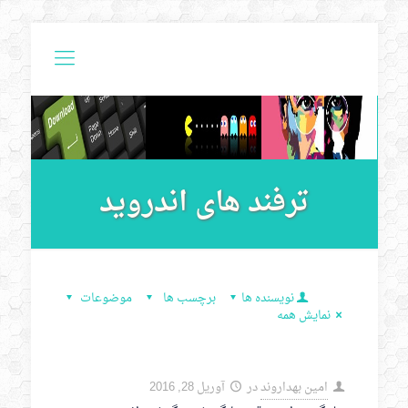
ترفند های اندروید
نویسنده ها
برچسب ها
موضوعات
نمایش همه
امین بهداروند
در
آوریل 28, 2016