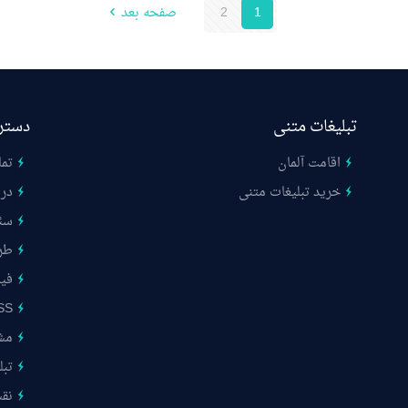
1
2
صفحه بعد
تبلیغات متنی
دستر
اقامت آلمان
تما
خرید تبلیغات متنی
درب
سئ
طر
فیب
SS
مشت
تبل
نق