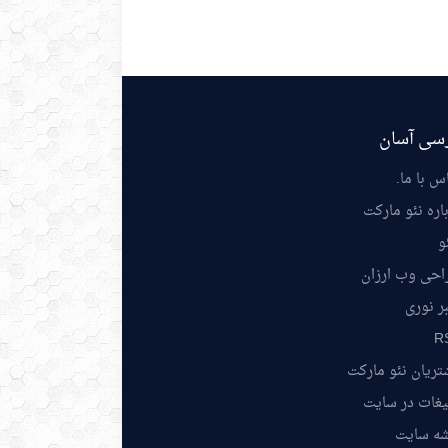
سی آسان
س با ما
.
اره نئو مارکت
و
احی وب ارزان
ر نوری
R
ریان نئو مارکت
یغات در سایت
شه سایت