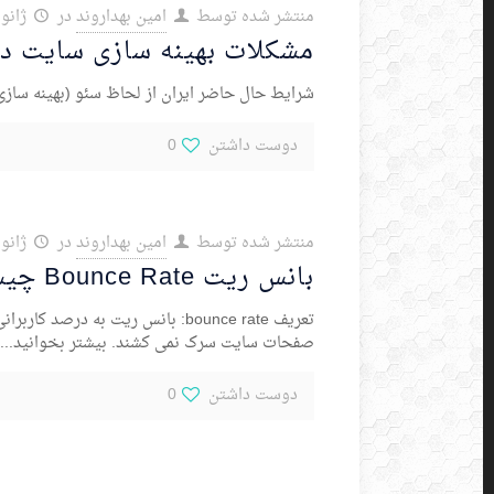
منتشر شده توسط
امین بهداروند
در
ژانویه 17,
مشکلات بهینه سازی سایت در
شرایط حال حاضر ایران از لحاظ سئو (بهینه سازی)
دوست داشتن
0
منتشر شده توسط
امین بهداروند
در
ژانویه 15,
بانس ریت Bounce Rate چیست؟
تعریف bounce rate: بانس ریت به
صفحات سایت سرک نمی کشند. بیشتر بخوانید...
دوست داشتن
0