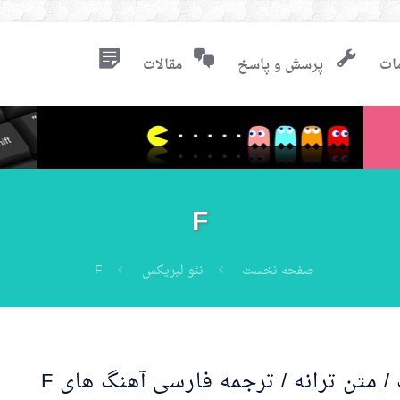
ات
پرسش و پاسخ
مقالات
F
صفحه نخست
نئو لیریکس
F
/ متن ترانه / ترجمه فارسی آهنگ های F