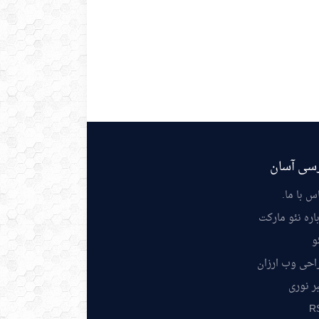
سی آسان
س با ما
.
اره نئو مارکت
و
احی وب ارزان
ر نوری
R