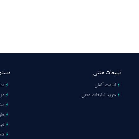
تبلیغات متنی
دستر
اقامت آلمان
تما
خرید تبلیغات متنی
درب
سئ
طر
فیب
SS