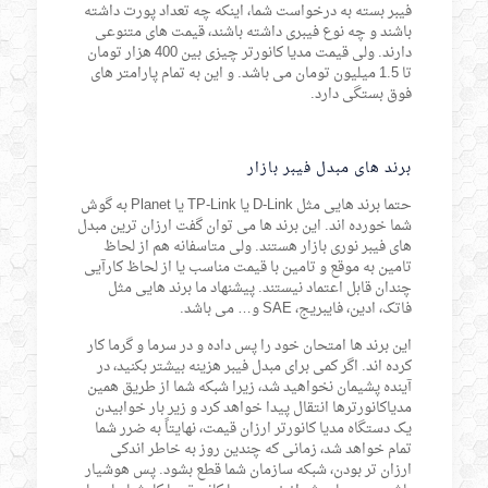
فیبر بسته به درخواست شما، اینکه چه تعداد پورت داشته
باشند و چه نوع فیبری داشته باشند، قیمت های متنوعی
دارند. ولی قیمت مدیا کانورتر چیزی بین 400 هزار تومان
تا 1.5 میلیون تومان می باشد. و این به تمام پارامتر های
فوق بستگی دارد.
برند های مبدل فیبر بازار
حتما برند هایی مثل D-Link یا TP-Link یا Planet به گوش
شما خورده اند. این برند ها می توان گفت ارزان ترین مبدل
های فیبر نوری بازار هستند. ولی متاسفانه هم از لحاظ
تامین به موقع و تامین با قیمت مناسب یا از لحاظ کارآیی
چندان قابل اعتماد نیستند. پیشنهاد ما برند هایی مثل
فاتک، ادین، فایبریج، SAE و… می باشد.
این برند ها امتحان خود را پس داده و در سرما و گرما کار
کرده اند. اگر کمی برای مبدل فیبر هزینه بیشتر بکنید، در
آینده پشیمان نخواهید شد، زیرا شبکه شما از طریق همین
مدیاکانورترها انتقال پیدا خواهد کرد و زیر بار خوابیدن
یک دستگاه مدیا کانورتر ارزان قیمت، نهایتاً به ضرر شما
تمام خواهد شد، زمانی که چندین روز به خاطر اندکی
ارزان تر بودن، شبکه سازمان شما قطع بشود. پس هوشیار