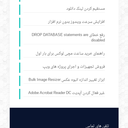
مستقیم کردن لینک دانلود
افزایش سرعت ویندوز بدون نرم افزار
رفع خطای DROP DATABASE statements are
disabled
راهنمای خرید ساعت مچی لوکس برای بار اول
فروش تجهیزات و اجرای پروژه های ویپ
ابزار تغییر اندازه انبوه عکس Bulk Image Resizer
غیر فعال کردن آپدیت Adobe Acrobat Reader DC
تلفن های تماس