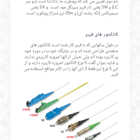
نام دوم تعیین می کند که پچکورد ما LC/LC است (دو سر
LC) و SM یعنی تار فیبر سینگل مود است. و SX یعنی
سیمپلکس (تک رشته ای) و 20m نیز متراژ پچکورد است.
کانکتور های فیبر
در طول سالهایی که با فیبر کار شده است کانکتور های
متعددی طراحی شده اند و در جایگاه خود یا در دوره خود
پر کاربرد بوده اند ولی خیلی از آنها امروزه کاربردی ندارند
و شاید بتوان گفت 5 نوع کانکتور امروزه کاربرد دارند و از
این 5 نوع نیز فقط 3 تای آنها را در اکثر مواقع استفاده می
کنید.