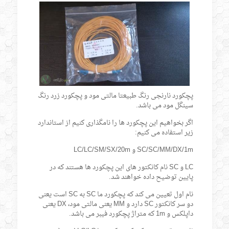
پچکورد نارنجی رنگ طبیعتا مالتی مود و پچکورد زرد رنگ
سینگل مود می باشد.
اگر بخواهیم این پچکورد ها را نامگذاری کنیم از استاندارد
زیر استفاده می کنیم:
SC/SC/MM/DX/1m و LC/LC/SM/SX/20m
LC و SC نام کانکتور های این پچکورد ها هستند که در
پایین توضیح داده خواهند شد.
نام اول تعیین می کند که پچکورد ما SC به SC است یعنی
دو سر کانکتور SC دارد و MM یعنی مالتی مود، DX یعنی
داپلکس و 1m که متراژ پچکورد فیبر می باشد.