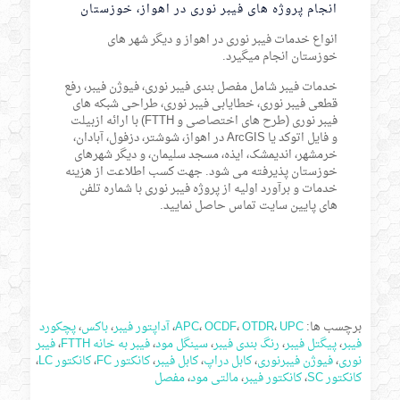
انجام پروژه های فیبر نوری در اهواز، خوزستان
انواع خدمات فیبر نوری در اهواز و دیگر شهر های
خوزستان انجام میگیرد.
خدمات فیبر شامل مفصل بندی فیبر نوری، فیوژن فیبر، رفع
قطعی فیبر نوری، خطایابی فیبر نوری، طراحی شبکه های
فیبر نوری (طرح های اختصاصی و FTTH) با ارائه ازبیلت
و فایل اتوکد یا ArcGIS در اهواز، شوشتر، دزفول، آبادان،
خرمشهر، اندیمشک، ایذه، مسجد سلیمان، و دیگر شهرهای
خوزستان پذیرفته می شود. جهت کسب اطلاعت از هزینه
خدمات و برآورد اولیه از پروژه فیبر نوری با شماره تلفن
های پایین سایت تماس حاصل نمایید.
برچسب ها:
UPC
،
OTDR
،
OCDF
،
APC
،
آداپتور فیبر
،
باکس
،
پچکورد
فیبر
،
پیگتل فیبر
،
رنگ بندی فیبر
،
سینگل مود
،
فیبر به خانه FTTH
،
فیبر
نوری
،
فیوژن فیبرنوری
،
کابل دراپ
،
کابل فیبر
،
کانکتور FC
،
کانکتور LC
،
کانکتور SC
،
کانکتور فیبر
،
مالتی مود
،
مفصل