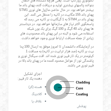
تکنولوژی روز دنیا است. یعنی هرچه دستگاه های انتقال
بتوانند پالسهای بیشتری تولید و دریافت کنند، پهنای باند ما
بیشتر خواهد بود. در حال حاضر، ماژول های نوری STM1
پهنای باند 155 مگابیت در ثانیه را منتقل می کنند. این
پهنای باند در STM4 به 1 گیگابیت بر ثانیه می رسد که
پاسخگوی اکثر نیاز های سازمانها خواهد بود. در دیتاسنتر
ها پهنای باند 40 گیگ و 100 گیگ برای بک بون شبکه
استفاده می شود و البته در این پهنای باند محدودیت های
زیادی از جمله مسافت ارتباط نوری وجود خواهد داشت.
در آزمایشگاه، دانشمندان تا امروز موفق به ارسال 100 پتا
بیت بر ثانیه (صد هزار ترابیت در ثانیه) به مسافت 1
کیلومتر در یک تار فیبر نوری شده اند. افت سیگنال نوری و
پاشندگی نور از عوامل محدود کننده ما در پهنای باند بالا در
فیبر نوری می باشند.
اجزای تشکیل
دهنده یک تار فیبر:
هسته (کر)
کلادینگ
غلاف یا
پوشش