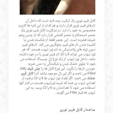
کابل فیبر نوری یک ترکیب چند لایه است که داخل آن
تارهای فیبر نوری قرار دارند و هر کدام از این لایه ها کاربرد
مخصوص به خود را دارد. در مرکزیت کابل فیبر نوری یک
عنصر استحکام یا عنصر کششی قرار دارد که از جنس پشم
شیشه فشرده است. این عنصر فقط از شکسته شدن، یا
کشیده شدن تار های فیبر جلوگیری می کند. تارهای فیبر
درون لوله های پلاستیکی به نام لوز تیوب هستند. که هر
لوز تیوب می تواند 6 یا 12 تار فیبر نوری را در خود داشته
باشد. داخل لوز تیوب از یک نوع ژل چسبناک استفاده می
شود تا جلوی خشک شدن و شکنندگی یا حتی ضربه
خوردن تارها را بگیرد. این نوع کابل ها را
جلی فیلد
Jelly
Filled می نامند و اگر این ژل موجود نباشد آنرا
کابل فیبر
خشک
می نامند. اگر تعداد لوز تیوب ها 6 یا 12 نباشد، از
تعدادی تیوب پر شده که شبیه لوزتیوب هستند در کنار آنها
استفاده می شود تا تعدادشان به 6 یا 12 برسد. به این
تیوب ها فیلر Filler می گویند.
ساختار کابل فیبر نوری