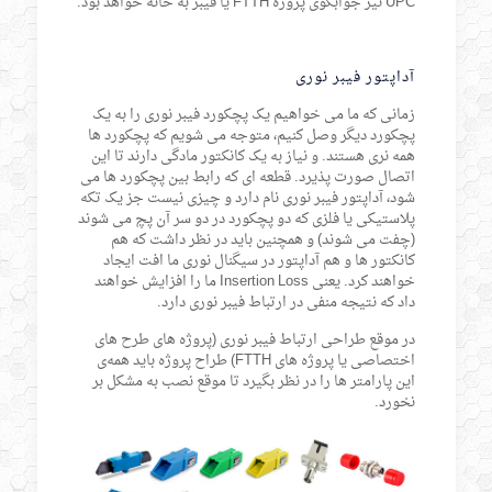
UPC نیز جوابگوی پروژه FTTH یا فیبر به خانه خواهد بود.
آداپتور فیبر نوری
زمانی که ما می خواهیم یک پچکورد فیبر نوری را به یک
پچکورد دیگر وصل کنیم، متوجه می شویم که پچکورد ها
همه نری هستند. و نیاز به یک کانکتور مادگی دارند تا این
اتصال صورت پذیرد. قطعه ای که رابط بین پچکورد ها می
شود، آداپتور فیبر نوری نام دارد و چیزی نیست جز یک تکه
پلاستیکی یا فلزی که دو پچکورد در دو سر آن پچ می شوند
(چفت می شوند) و همچنین باید در نظر داشت که هم
کانکتور ها و هم آداپتور در سیگنال نوری ما افت ایجاد
خواهند کرد. یعنی Insertion Loss ما را افزایش خواهند
داد که نتیجه منفی در ارتباط فیبر نوری دارد.
در موقع طراحی ارتباط فیبر نوری (پروژه های طرح های
اختصاصی یا پروژه های FTTH) طراح پروژه باید همه‌ی
این پارامتر ها را در نظر بگیرد تا موقع نصب به مشکل بر
نخورد.