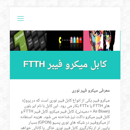
کابل میکرو فیبر FTTH
معرفی میکرو فیبر نوری
میکرو فیبر یکی از انواع کابل فیبر نوری است که در پروژه
های FTTH یا FTTx بکار می رود. این کابل با نام ایر بلون
(Air Blown = دمیدنی)، کابل فیبر میکرو، کابل فیبر FTTH و
کابل فیبر میکرو داکت نیز شناخته می شود. هزینه استفاده
از میکروفیبر در شبکه های نوری پسیو (GPON) بسیار
پایین تر از بکارگیری کابل فیبر نوری خاکی یا کانالی خواهد