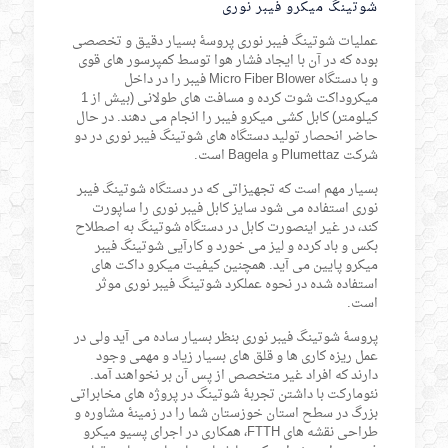
شوتینگ میکرو فیبر نوری
عملیات شوتینگ فیبر نوری پروسۀ بسیار دقیق و تخصصی
بوده که در آن با ایجاد فشار هوا توسط کمپرسور های قوی
و با دستگاه Micro Fiber Blower فیبر را در داخل
میکروداکت شوت کرده و مسافت های طولانی (بیش از 1
کیلومتر) کابل کشی میکرو فیبر را انجام می دهند. در حال
حاضر انحصار تولید دستگاه های شوتینگ فیبر نوری در دو
شرکت Plumettaz و Bagela است.
بسیار مهم است که تجهیزاتی که در دستگاه شوتینگ فیبر
نوری استفاده می شود سایز کابل فیبر نوری را ساپورت
کند، در غیر اینصورت کابل در دستگاه شوتینگ به اصطلاح
بکس و باد کرده و لیز می خورد و کارآیی شوتینگ فیبر
میکرو پایین می آید. همچنین کیفیت میکرو داکت های
استفاده شده در نحوه عملکرد شوتینگ فیبر نوری موثر
است.
پروسۀ شوتینگ فیبر نوری بنظر بسیار ساده می آید ولی در
عمل ریزه کاری ها و قلق های بسیار زیاد و مهمی وجود
دارند که افراد غیر متخصص از پس آن بر نخواهند آمد.
نئومارکت با داشتن تجربۀ شوتینگ در پروژه های مخابراتی
بزرگ در سطح استان خوزستان شما را در زمینۀ مشاوره و
طراحی نقشه های FTTH، همکاری در اجرای پسیو میکرو