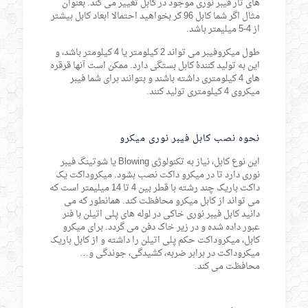
های تار فیبر نوری موجود در کابل تغییر می کند. بعنوان
مثال اگر شما کابل 96 کر بخواهید احتمالا ابعاد کابل بیشتر
از 4-5 میلیمتر باشد.
طول میکروفیبر می تواند 2 کیلومتر یا 4 کیلومتر باشد، و
این به تولید کنندۀ کابل بستگی دارد. ممکن است آنها قرقره
های 4 کیلومتری داشته باشند و بتوانند برای شما فیبر
میکروی 4 کیلومتری تولید کنند.
نحوه نصب کابل فیبر نوری میکرو
این نوع کابل، نیاز به تکنولوژی Blowing یا شوتینگ فیبر
نوری دارد تا در میکرو داکت نصب بشود. میکروداکت یک
داکت باریک چند رشته با قطر بین 4 تا 14 میلیمتر است که
می تواند از کابل میکرو محافظت کند. همانطور که می
دانید کابل فیبر نوری خاکی در لوله های پلی اتیلن با فنر
عبور داده شده و در زیر خاک دفن می گردد. برای میکرو
کابل، میکروداکت حکم پلی اتیلن را داشته و از کابل باریک
میکروداکت در برابر ضربه، کشیدگی، جوندگی و…
محافظت می کند.