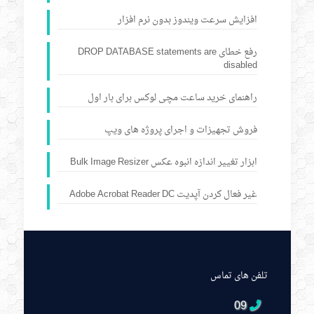
افزایش سرعت ویندوز بدون نرم افزار
رفع خطای DROP DATABASE statements are
disabled
راهنمای خرید ساعت مچی لوکس برای بار اول
فروش تجهیزات و اجرای پروژه های ویپ
ابزار تغییر اندازه انبوه عکس Bulk Image Resizer
غیر فعال کردن آپدیت Adobe Acrobat Reader DC
تلفن های تماس
09