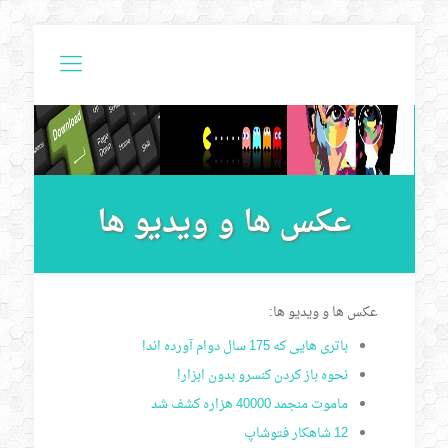
عکس ها و ویدیو ها
عکس ها و ویدیو ها:
باتری هایی که 175 سال دوام آورده اند!
نحوه باز کردن کنسرو بدون ابزار!
ماموت منجمد 40000 هزاره کشف شد
12 شاهکار فتوشاپ