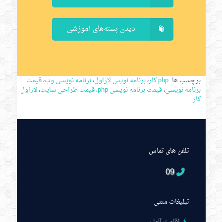
دیدن بسته‌های آموزشی
برچسب ها:
php کار
،
برنامه نویس لاراول
،
برنامه نویسی وب
،
قیمت
برنامه نویسی
،
قیمت برنامه نویسی php
،
قیمت طراحی سایت
،
لاراول
کار
تلفن های تماس
09
تبلیغات متنی
اقامت آلمان