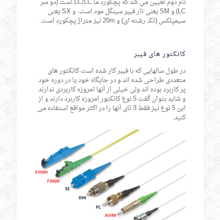
نام دوم تعیین می کند که پچکورد ما LC/LC است (دو سر
LC) و SM یعنی تار فیبر سینگل مود است. و SX یعنی
سیمپلکس (تک رشته ای) و 20m نیز متراژ پچکورد است.
کانکتور های فیبر
در طول سالهایی که با فیبر کار شده است کانکتور های
متعددی طراحی شده اند و در جایگاه خود یا در دوره خود
پر کاربرد بوده اند ولی خیلی از آنها امروزه کاربردی ندارند
و شاید بتوان گفت 5 نوع کانکتور امروزه کاربرد دارند و از
این 5 نوع نیز فقط 3 تای آنها را در اکثر مواقع استفاده می
کنید.