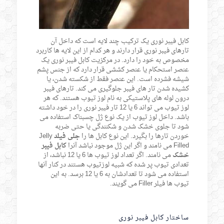
کابل فیبر نوری یک ترکیب چند لایه است که داخل آن
تارهای فیبر نوری قرار دارند و هر کدام از این لایه ها کاربرد
مخصوص به خود را دارد. در مرکزیت کابل فیبر نوری یک
عنصر استحکام یا عنصر کششی قرار دارد که از جنس پشم
شیشه فشرده است. این عنصر فقط از شکسته شدن، یا
کشیده شدن تار های فیبر جلوگیری می کند. تارهای فیبر
درون لوله های پلاستیکی به نام لوز تیوب هستند. که هر
لوز تیوب می تواند 6 یا 12 تار فیبر نوری را در خود داشته
باشد. داخل لوز تیوب از یک نوع ژل چسبناک استفاده می
شود تا جلوی خشک شدن و شکنندگی یا حتی ضربه
خوردن تارها را بگیرد. این نوع کابل ها را
جلی فیلد
Jelly
Filled می نامند و اگر این ژل موجود نباشد آنرا
کابل فیبر
خشک
می نامند. اگر تعداد لوز تیوب ها 6 یا 12 نباشد، از
تعدادی تیوب پر شده که شبیه لوزتیوب هستند در کنار آنها
استفاده می شود تا تعدادشان به 6 یا 12 برسد. به این
تیوب ها فیلر Filler می گویند.
ساختار کابل فیبر نوری