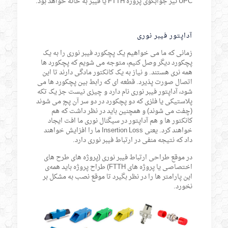
UPC نیز جوابگوی پروژه FTTH یا فیبر به خانه خواهد بود.
آداپتور فیبر نوری
زمانی که ما می خواهیم یک پچکورد فیبر نوری را به یک
پچکورد دیگر وصل کنیم، متوجه می شویم که پچکورد ها
همه نری هستند. و نیاز به یک کانکتور مادگی دارند تا این
اتصال صورت پذیرد. قطعه ای که رابط بین پچکورد ها می
شود، آداپتور فیبر نوری نام دارد و چیزی نیست جز یک تکه
پلاستیکی یا فلزی که دو پچکورد در دو سر آن پچ می شوند
(چفت می شوند) و همچنین باید در نظر داشت که هم
کانکتور ها و هم آداپتور در سیگنال نوری ما افت ایجاد
خواهند کرد. یعنی Insertion Loss ما را افزایش خواهند
داد که نتیجه منفی در ارتباط فیبر نوری دارد.
در موقع طراحی ارتباط فیبر نوری (پروژه های طرح های
اختصاصی یا پروژه های FTTH) طراح پروژه باید همه‌ی
این پارامتر ها را در نظر بگیرد تا موقع نصب به مشکل بر
نخورد.