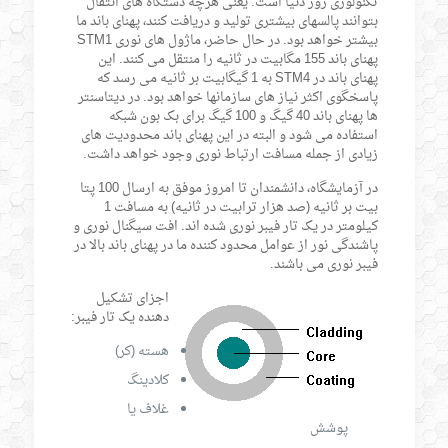
تکنولوژی روز دنیا است. یعنی هرچه دستگاه های انتقال
بتوانند پالسهای بیشتری تولید و دریافت کنند، پهنای باند ما
بیشتر خواهد بود. در حال حاضر، ماژول های نوری STM1
پهنای باند 155 مگابیت در ثانیه را منتقل می کنند. این
پهنای باند در STM4 به 1 گیگابیت بر ثانیه می رسد که
پاسخگوی اکثر نیاز های سازمانها خواهد بود. در دیتاسنتر
ها پهنای باند 40 گیگ و 100 گیگ برای بک بون شبکه
استفاده می شود و البته در این پهنای باند محدودیت های
زیادی از جمله مسافت ارتباط نوری وجود خواهد داشت.
در آزمایشگاه، دانشمندان تا امروز موفق به ارسال 100 پتا
بیت بر ثانیه (صد هزار ترابیت در ثانیه) به مسافت 1
کیلومتر در یک تار فیبر نوری شده اند. افت سیگنال نوری و
پاشندگی نور از عوامل محدود کننده ما در پهنای باند بالا در
فیبر نوری می باشند.
اجزای تشکیل
دهنده یک تار فیبر:
هسته (کر)
کلادینگ
غلاف یا
پوشش