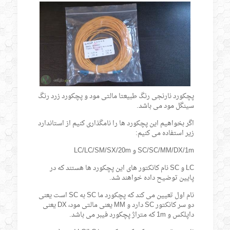
پچکورد نارنجی رنگ طبیعتا مالتی مود و پچکورد زرد رنگ
سینگل مود می باشد.
اگر بخواهیم این پچکورد ها را نامگذاری کنیم از استاندارد
زیر استفاده می کنیم:
SC/SC/MM/DX/1m و LC/LC/SM/SX/20m
LC و SC نام کانکتور های این پچکورد ها هستند که در
پایین توضیح داده خواهند شد.
نام اول تعیین می کند که پچکورد ما SC به SC است یعنی
دو سر کانکتور SC دارد و MM یعنی مالتی مود، DX یعنی
داپلکس و 1m که متراژ پچکورد فیبر می باشد.