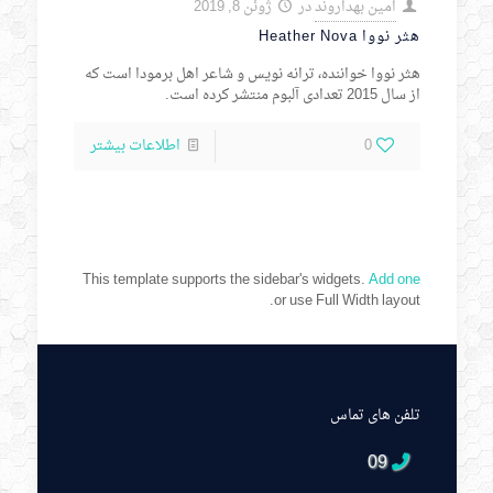
امین بهداروند
در
ژوئن 8, 2019
هثر نووا Heather Nova
هثر نووا خواننده، ترانه نویس و شاعر اهل برمودا است که
از سال 2015 تعدادی آلبوم منتشر کرده است.
0
اطلاعات بیشتر
This template supports the sidebar's widgets.
Add one
or use Full Width layout.
تلفن های تماس
09