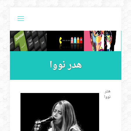
هدر نووا
هثر
نووا