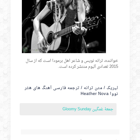
خواننده، ترانه نویس و شاعر اهل برمودا است که از سال
2015 تعدادی آلبوم منتشر کرده است.
لیریک / متن ترانه / ترجمه فارسی آهنگ های هثر
نووا Heather Nova
جمعۀ غمگین Gloomy Sunday