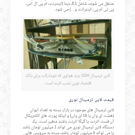
منتقل می شوند، شامل E1، دیتا (اینترنت، ام پی ال اس،
پی تی ام پی، اینترانت و…) می شود.
لاین ترمینال SDH برند هواوی که نئومارکت برای بانک
اقتصاد نوین نصب کرده است.
قیمت لاین ترمینال نوری
لاین ترمینال های موجود در بازار بسته به تعداد ایوان
(هشت ای وان یا 16 ای وان) و اینکه پورت های الکتریکال
آن فست اترنت یا گیگا اترنت باشند متغیر است. یک
دستگاه لاین ترمینال نوری می تواند 1 میلیون تومان باشد
یا می تواند 4 میلیون تومان باشد، بسته به سرویس هایی