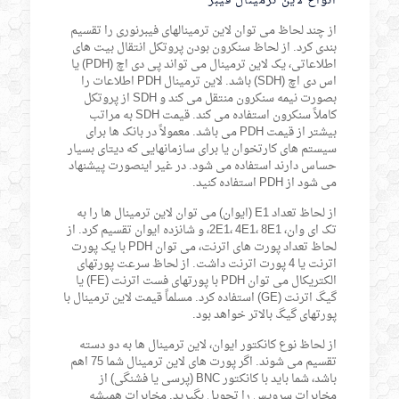
انواع لاین ترمینال فیبر
از چند لحاظ می توان لاین ترمینالهای فیبرنوری را تقسیم
بندی کرد. از لحاظ سنکرون بودن پروتکل انتقال بیت های
اطلاعاتی، یک لاین ترمینال می تواند پی دی اچ (PDH) یا
اس دی اچ (SDH) باشد. لاین ترمینال PDH اطلاعات را
بصورت نیمه سنکرون منتقل می کند و SDH از پروتکل
کاملاً سنکرون استفاده می کند. قیمت SDH به مراتب
بیشتر از قیمت PDH می باشد. معمولاً در بانک ها برای
سیستم های کارتخوان یا برای سازمانهایی که دیتای بسیار
حساس دارند استفاده می شود. در غیر اینصورت پیشنهاد
می شود از PDH استفاده کنید.
از لحاظ تعداد E1 (ایوان) می توان لاین ترمینال ها را به
تک ای وان، 2E1، 4E1، 8E1، و شانزده ایوان تقسیم کرد. از
لحاظ تعداد پورت های اترنت، می توان PDH با یک پورت
اترنت یا 4 پورت اترنت داشت. از لحاظ سرعت پورتهای
الکتریکال می توان PDH با پورتهای فست اترنت (FE) یا
گیگ اترنت (GE) استفاده کرد. مسلماً قیمت لاین ترمینال با
پورتهای گیگ بالاتر خواهد بود.
از لحاظ نوع کانکتور ایوان، لاین ترمینال ها به دو دسته
تقسیم می شوند. اگر پورت های لاین ترمینال شما 75 اهم
باشد، شما باید با کانکتور BNC (پرسی یا فشنگی) از
مخابرات سرویس را تحویل بگیرید. مخابرات همیشه