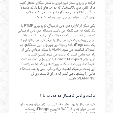
گرفته و برروی بستر فیبر نوری به محل دیگری منتقل کنید.
مرکز تلفن های پاناسونیک که پورت های E1 دارند، معمولاً
سیگنال PRI را بین همدیگر داد و ستد می کنند و لاین
ترمینال می تواند در این مورد به شما کمک کند.
یکی دیگر از کاربردهای لاین ترمینال، توپولوژی PTMP یا
یک نقطه به چند نقطه می باشد. دستگاه های لاین ترمینالی
که چنین قابلیتی دارند به مراتب گران قیمت تر می باشند.
در این روش، یک لاین ترمینال با دیگر لاین ترمینالها ایجاد
یک حلقه (Ring) داده و دیتا بین پورتهای این دستگاهها به
اشتراک گذاشته می شود. VLAN یا شبکه مجازی یکی از
پارامتر هایی است که باعث می شود تعیین کنید در
توپولوژی Point to Multi-point یا توپولوژی نقطه به نقطه
دقیقاً کدام پورت ها با کدام پورت ها پینگ داشته باشند.
این بحث در شبکه اهمیت زیادی دارد. پس به شما دستگاه
هایی را پیشنهاد می کنیم که دارای قابلیت وی لن
(VLANNING) باشند.
برندهای لاین ترمینال موجود در بازار
لاین ترمینال با برند های مختلفی در بازار ایران وجود دارند
که می توان به واف WAF، فایبریج Fibridge، ریسکام،