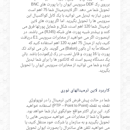
برروی رک DDF سرویس ایوان را با پورت های BNC
تحویل شما می دهد. اگر لاینترمینال شما 75 اهم است
بدون نیاز به تبدیل می توانید با یک کابل کواکسیال این
سرویس ها را تحویل بگیرید. اما اگر پورت های لاین
ترمینال شما 120 اهم است، شکل و شمایل پورتها فرق می
کنند و بیشتر شبیه پورت های شبکه (RJ45) می باشند. در
اینصورت اگر می خواهید از مخابرات سرویس E1 دریافت
کنید، باید از مبدل 75 اهم به 120 اهم استفاده کنید که
اصطلاحاً به آن بالون (Balun) می گویند. بالن می تواند تک
پورت یا 16 پورت و قابل نصب در رک (رکمونت) باشد. بالن
یک دستگاه پسیو است که کانکتور ها را برای شما تبدیل
کرده و شما می توانید از مخابرات سرویس ایوان را تحویل
بگیرید.
کاربرد لاین ترمینالهای نوری
شما در حالت پیش فرض لاین ترمینال را در توپولوژی
نقطه به نقطه (PTP – Point to Point) استفاده خواهید
کرد. این برای اکثر مواقع جوابگوی نیاز شما خواهد بود.
معمولاً یا شما از مخابرات می خواهید سرویس هایی را
تحویل بگیرید و به سازمان یا شرکت خود منتقل کنید، یا
می خواهید تلفن های سانترال را بصورت ایوان تحویل