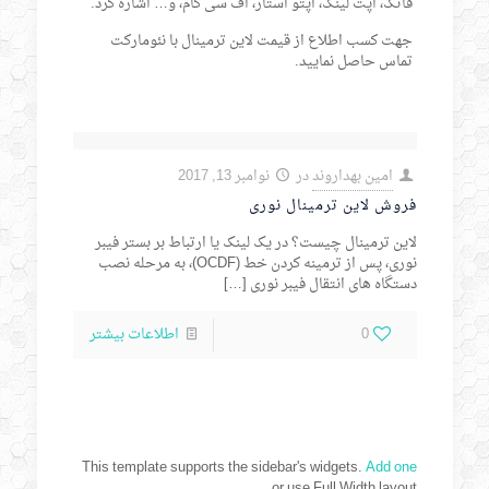
فاتک، اپت لینک، اپتو استار، اف سی کام، و… اشاره کرد.
جهت کسب اطلاع از قیمت لاین ترمینال با نئومارکت
تماس حاصل نمایید.
امین بهداروند
در
نوامبر 13, 2017
فروش لاین ترمینال نوری
لاین ترمینال چیست؟ در یک لینک یا ارتباط بر بستر فیبر
نوری، پس از ترمینه کردن خط (OCDF)، به مرحله نصب
دستگاه های انتقال فیبر نوری
[…]
0
اطلاعات بیشتر
This template supports the sidebar's widgets.
Add one
or use Full Width layout.