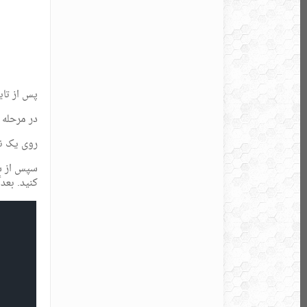
پس از تایپ KATEB اینتر
در مرحله 
روی یک نق
سپس از شم
کنید. بعداً می