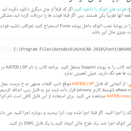
ع،
فونت های اتوکد را دانلود کنید
اگر که قبلاً از جای دیگری دانلود نکرده اید.
همه آنها تقریباً یکی هستند. پس اگر قبلا فونت ها را دریافت کرده اید، مشکل
فونت ها را در پوشۀ نصب اتوکد داخل پوشه Fonts استخر
ت چیزی مثل این باشد:
C:\Program Files\Autodesk\AutoCAD 2018\Fonts\NASKH
اکنون برن
 ها هم نگه دارید. خیلی اهمیتی ندارد.
ی:
از آنجایی که فایل
KATEB.LSP
موقع تایپ کلمات منتهی به ح درست عمل ن
KATEB-corec
مشاهده می کنید. برای استفاده از این فایل کافی است نام آنرا
را اجرا کنید. اگر قبلا اجرا شده بود، آنرا ببندید و دوباره اجرا کنید. می دا
توکد اجرا شد، یک طرح خالی ایجاد کنید یا یک فایل DWG باز کنید.