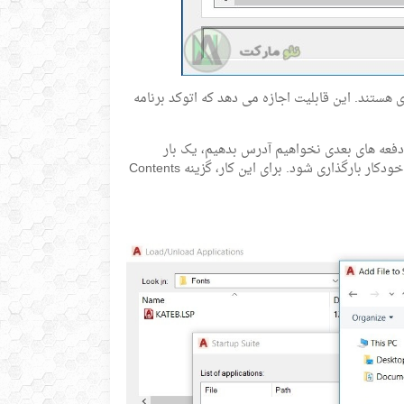
 هستند. این قابلیت اجازه می دهد که اتوکد برنامه
گمه Load را بزنیم. منتها برای اینکه دفعه های بعدی نخواهیم آدرس بدهیم، یک بار
فولدری که Kateb در آن قرار دارد را به اتوکد معرفی می کنیم تا دفعات بعد کاتب بطور خودکار بارگذاری شود. برای این کار، گزینه Contents