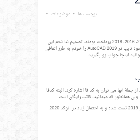
برچسب ها
موضوعات
از آنجایی که سایت های زیادی به موضوع آموزش تایپ فارسی در اتوکد ورژن های 2014، 2016، 2018 پرداخته بودند، تصمیم نداشتم این
مقاله رو بنویسم، ولی از آنجایی که هیچ کدام از آن آموزش ها برای من جواب نداد و نحوه تایپ در AutoCAD 2019 را خودم به طرز اتفاقی
انید اینجا جواب رو بگیرید.
 جملۀ آنها می توان به کد فا اشاره کرد. البته کدفا
 ولی همانطور که میدانید، کاتب رایگان است.
این را مد نظر داشته باشید که این روش روی نسخه های اتوکد 2014 و 2016 و 2018 و 2019 تست شده و به احتمال زیاد در اتوکد 2020