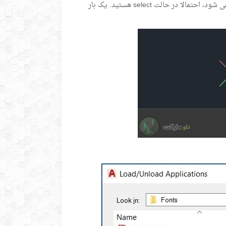
وقتی محیط طراحی را مشاهده کردید، تایپ کنید APPLOAD. اگر دیدید چیزی تایپ نمی شود، احتمالا در حالت select هستید. یک بار