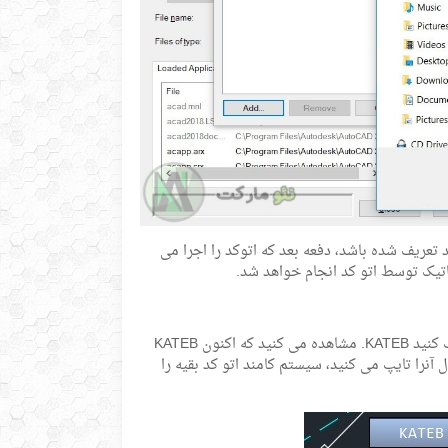
تید یکبار کارآیی این موضوع را تست کنید. وقتی کاتب در Startup اتوکد تعریف شده باشد، دفعه بعد که اتوکد را اجرا می
خوب، اکنون که کاتب بارگذاری شده است، پنجره های اضافی را ببندید. کافی است تایپ کنید KATEB. مشاهده می کنید که اکنون KATEB
آنرا تایپ می کنید، سیستم کامند اتو کد بقیه را