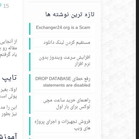
15
تازه ترین نوشته ها
Exchanger24.org is a Scam
مستقیم کردن لینک دانلود
یاد گرفتم
افزایش سرعت ویندوز بدون
نرم افزار
تایپ کردن
رفع خطای DROP DATABASE
statements are disabled
اولا، بغی
پولی است 
راهنمای خرید ساعت مچی
لوکس برای بار اول
نیز بطور 
فروش تجهیزات و اجرای پروژه
های ویپ
آموزش