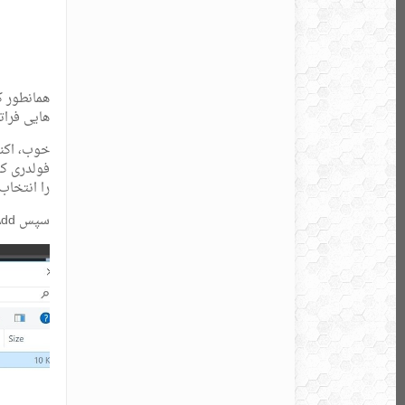
همانطور ک
هایی فراتر
را انتخاب 
سپس Add را زده و کاتب را به اتوکد معرفی می کنیم تا در Start-up اتوکد قرار بگیرد.