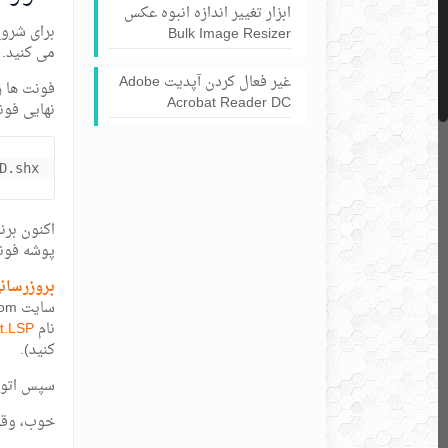
ابزار تغییر اندازه انبوه عکس
برای شرو
Bulk Image Resizer
می کنید. 
غیر فعال کردن آپدیت Adobe
Acrobat Reader DC
نهایی فون
D.shx
پوشه فونت
بروزرسان
سایت alfaee.com (توسط کاربر ehsany) قرار داده شده نیز به فایل زیپ اضافه کردیم. شما این کاتب ویرایش شده را در
نام
t.LSP
کنید).
سپس اتوکد 
خوب، وقتی ا