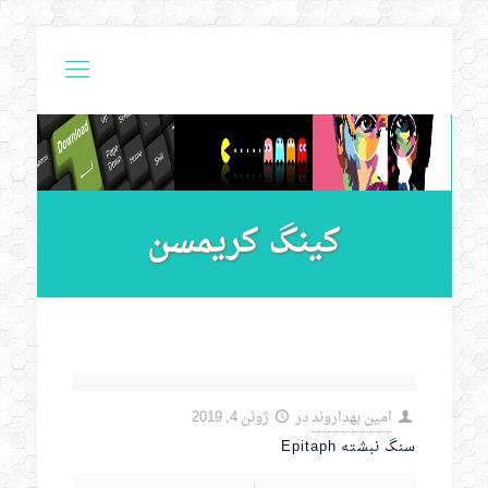
کینگ کریمسن
امین بهداروند
در
ژوئن 4, 2019
سنگ نبشته Epitaph