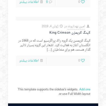
0
0
اطلاعات بیشتر
امین بهداروند
در
ژوئن 4, 2019
کینگ کریمزن King Crimson
کینگ کریمسن یک گروه راک پراگرسیو است که در 1968 در
انگلستان آغاز به فعالیت کرد. اشعار این گروه بسیار تاثیر
گذار هستند، هم برای مخاطبان
[…]
0
اطلاعات بیشتر
This template supports the sidebar's widgets.
Add one
or use Full Width layout.