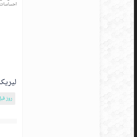
احساسات ع
لیریک 
روز قبل