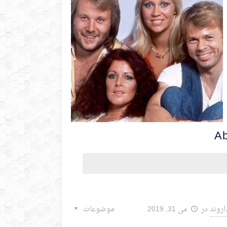
اروند
در
می 31, 2019
موضوعات