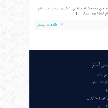
روه های دهه هشتاد میلادی از کشور سوئد است. نام
ام اعضا بود. سبک
[…]
اطلاعات بیشتر
سی آسان
س با ما
.
اره نئو مارکت
و
احی وب ارزان
ر نوری