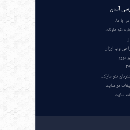
سی آسان
س با ما
.
اره نئو مارکت
و
احی وب ارزان
ر نوری
R
ریان نئو مارکت
یغات در سایت
شه سایت