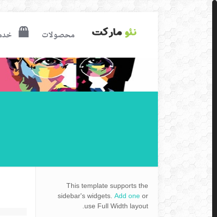
محصولات
خدم
This template supports the
sidebar's widgets.
Add one
or
use Full Width layout.