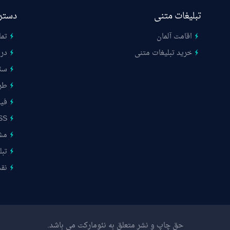
تبلیغات متنی
دستر
اقامت آلمان
تما
خرید تبلیغات متنی
درب
سئ
طر
فیب
SS
مشت
تبل
نق
حق چاپ و نشر متعلق به نئومارکت می باشد.