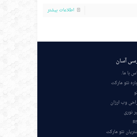
اطلاعات بیشتر
سی آسان
س با ما
.
اره نئو مارکت
و
احی وب ارزان
ر نوری
R
ریان نئو مارکت