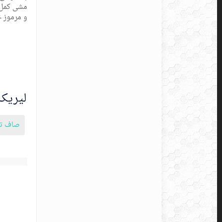
مشی کمل ک
و مرموز 
لیریک 
صاف تو