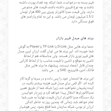
فیبر بسته به درخواست شما، اینکه چه تعداد پورت داشته
باشند و چه نوع فیبری داشته باشند، قیمت های متنوعی
دارند. ولی قیمت مدیا کانورتر چیزی بین 400 هزار تومان
تا 1.5 میلیون تومان می باشد. و این به تمام پارامتر های
فوق بستگی دارد.
برند های مبدل فیبر بازار
حتما برند هایی مثل D-Link یا TP-Link یا Planet به گوش
شما خورده اند. این برند ها می توان گفت ارزان ترین مبدل
های فیبر نوری بازار هستند. ولی متاسفانه هم از لحاظ
تامین به موقع و تامین با قیمت مناسب یا از لحاظ کارآیی
چندان قابل اعتماد نیستند. پیشنهاد ما برند هایی مثل
فاتک، ادین، فایبریج، SAE و… می باشد.
این برند ها امتحان خود را پس داده و در سرما و گرما کار
کرده اند. اگر کمی برای مبدل فیبر هزینه بیشتر بکنید، در
آینده پشیمان نخواهید شد، زیرا شبکه شما از طریق همین
مدیاکانورترها انتقال پیدا خواهد کرد و زیر بار خوابیدن
یک دستگاه مدیا کانورتر ارزان قیمت، نهایتاً به ضرر شما
تمام خواهد شد، زمانی که چندین روز به خاطر اندکی
ارزان تر بودن، شبکه سازمان شما قطع بشود. پس هوشیار