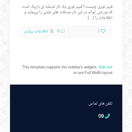
فیبر نوری چیست؟ فیبر نوری یک تار شیشه ای باریک است
که نور می تواند در این تار مسافت های بلندی را بپیماید و
اطلاعات را
[…]
2
0
اطلاعات بیشتر
This template supports the sidebar's widgets.
Add one
or use Full Width layout.
تلفن های تماس
09