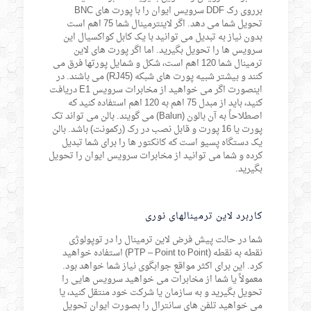
برروی رک DDF سرویس ایوان را با پورت های BNC
تحویل شما می دهد. اگر لاینترمینال شما 75 اهم است
بدون نیاز به تبدیل می توانید با یک کابل کواکسیال این
سرویس ها را تحویل بگیرید. اما اگر پورت های لاین
ترمینال شما 120 اهم است، شکل و شمایل پورتها فرق می
کنند و بیشتر شبیه پورت های شبکه (RJ45) می باشند. در
اینصورت اگر می خواهید از مخابرات سرویس E1 دریافت
کنید، باید از مبدل 75 اهم به 120 اهم استفاده کنید که
اصطلاحاً به آن بالون (Balun) می گویند. بالن می تواند تک
پورت یا 16 پورت و قابل نصب در رک (رکمونت) باشد. بالن
یک دستگاه پسیو است که کانکتور ها را برای شما تبدیل
کرده و شما می توانید از مخابرات سرویس ایوان را تحویل
بگیرید.
کاربرد لاین ترمینالهای نوری
شما در حالت پیش فرض لاین ترمینال را در توپولوژی
نقطه به نقطه (PTP – Point to Point) استفاده خواهید
کرد. این برای اکثر مواقع جوابگوی نیاز شما خواهد بود.
معمولاً یا شما از مخابرات می خواهید سرویس هایی را
تحویل بگیرید و به سازمان یا شرکت خود منتقل کنید، یا
می خواهید تلفن های سانترال را بصورت ایوان تحویل