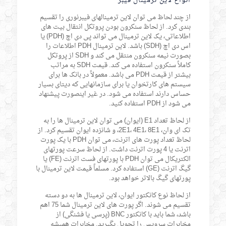
انواع لاین ترمینال فیبر
از چند لحاظ می توان لاین ترمینالهای فیبرنوری را تقسیم
بندی کرد. از لحاظ سنکرون بودن پروتکل انتقال بیت های
اطلاعاتی، یک لاین ترمینال می تواند پی دی اچ (PDH) یا
اس دی اچ (SDH) باشد. لاین ترمینال PDH اطلاعات را
بصورت نیمه سنکرون منتقل می کند و SDH از پروتکل
کاملاً سنکرون استفاده می کند. قیمت SDH به مراتب
بیشتر از قیمت PDH می باشد. معمولاً در بانک ها برای
سیستم های کارتخوان یا برای سازمانهایی که دیتای بسیار
حساس دارند استفاده می شود. در غیر اینصورت پیشنهاد
می شود از PDH استفاده کنید.
از لحاظ تعداد E1 (ایوان) می توان لاین ترمینال ها را به
تک ای وان، 2E1، 4E1، 8E1، و شانزده ایوان تقسیم کرد. از
لحاظ تعداد پورت های اترنت، می توان PDH با یک پورت
اترنت یا 4 پورت اترنت داشت. از لحاظ سرعت پورتهای
الکتریکال می توان PDH با پورتهای فست اترنت (FE) یا
گیگ اترنت (GE) استفاده کرد. مسلماً قیمت لاین ترمینال با
پورتهای گیگ بالاتر خواهد بود.
از لحاظ نوع کانکتور ایوان، لاین ترمینال ها به دو دسته
تقسیم می شوند. اگر پورت های لاین ترمینال شما 75 اهم
باشد، شما باید با کانکتور BNC (پرسی یا فشنگی) از
مخابرات سرویس را تحویل بگیرید. مخابرات همیشه