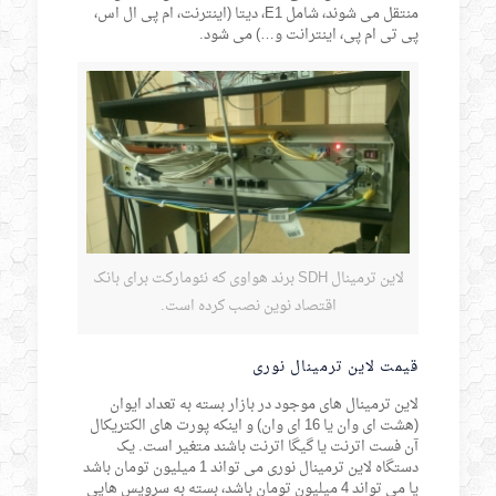
منتقل می شوند، شامل E1، دیتا (اینترنت، ام پی ال اس،
پی تی ام پی، اینترانت و…) می شود.
لاین ترمینال SDH برند هواوی که نئومارکت برای بانک
اقتصاد نوین نصب کرده است.
قیمت لاین ترمینال نوری
لاین ترمینال های موجود در بازار بسته به تعداد ایوان
(هشت ای وان یا 16 ای وان) و اینکه پورت های الکتریکال
آن فست اترنت یا گیگا اترنت باشند متغیر است. یک
دستگاه لاین ترمینال نوری می تواند 1 میلیون تومان باشد
یا می تواند 4 میلیون تومان باشد، بسته به سرویس هایی