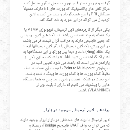
گرفته و برروی بستر فیبر نوری به محل دیگری منتقل کنید.
مرکز تلفن های پاناسونیک که پورت های E1 دارند، معمولاً
سیگنال PRI را بین همدیگر داد و ستد می کنند و لاین
ترمینال می تواند در این مورد به شما کمک کند.
یکی دیگر از کاربردهای لاین ترمینال، توپولوژی PTMP یا
یک نقطه به چند نقطه می باشد. دستگاه های لاین ترمینالی
که چنین قابلیتی دارند به مراتب گران قیمت تر می باشند.
در این روش، یک لاین ترمینال با دیگر لاین ترمینالها ایجاد
یک حلقه (Ring) داده و دیتا بین پورتهای این دستگاهها به
اشتراک گذاشته می شود. VLAN یا شبکه مجازی یکی از
پارامتر هایی است که باعث می شود تعیین کنید در
توپولوژی Point to Multi-point یا توپولوژی نقطه به نقطه
دقیقاً کدام پورت ها با کدام پورت ها پینگ داشته باشند.
این بحث در شبکه اهمیت زیادی دارد. پس به شما دستگاه
هایی را پیشنهاد می کنیم که دارای قابلیت وی لن
(VLANNING) باشند.
برندهای لاین ترمینال موجود در بازار
لاین ترمینال با برند های مختلفی در بازار ایران وجود دارند
که می توان به واف WAF، فایبریج Fibridge، ریسکام،