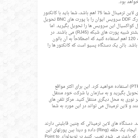
از لحاظ نوع کانکتور ایوان، لاین ترمینال ها به دو دسته تقسیم می شوند. اگر پورت های لاین ترمینال شما 75 اهم باشد، شما باید با کانکتور
BNC (پرسی یا فشنگی) از مخابرات سرویس را تحویل بگیرید. مخابرات همیشه برروی رک DDF سرویس ایوان را با پورت های BNC تحویل
ی توانید با یک کابل کواکسیال این سرویس ها را تحویل بگیرید. اما
اگر پورت های لاین ترمینال شما 120 اهم است، شکل و شمایل پورتها فرق می کنند و بیشتر شبیه پورت های شبکه (RJ45) می باشند. در
اینصورت اگر می خواهید از مخابرات سرویس E1 دریافت کنید، باید از مبدل 75 اهم به 120 اهم استفاده کنید که اصطلاحاً به آن بالون
 قابل نصب در رک (رکمونت) باشد. بالن یک دستگاه پسیو است که کانکتور ها را
شما در حالت پیش فرض لاین ترمینال را در توپولوژی نقطه به نقطه (PTP – Point to Point) استفاده خواهید کرد. این برای اکثر مواقع
تحویل بگیرید و به سازمان یا شرکت خود منتقل
ر نوری به محل دیگری منتقل کنید. مرکز تلفن های
 را بین همدیگر داد و ستد می کنند و لاین ترمینال می تواند در این مورد به شما
یا یک نقطه به چند نقطه می باشد. دستگاه های لاین ترمینالی که چنین قابلیتی دارند
به مراتب گران قیمت تر می باشند. در این روش، یک لاین ترمینال با دیگر لاین ترمینالها ایجاد یک حلقه (Ring) داده و دیتا بین پورتهای این
دستگاهها به اشتراک گذاشته می شود. VLAN یا شبکه مجازی یکی از پارامتر هایی است که باعث می شود تعیین کنید در توپولوژی Point to