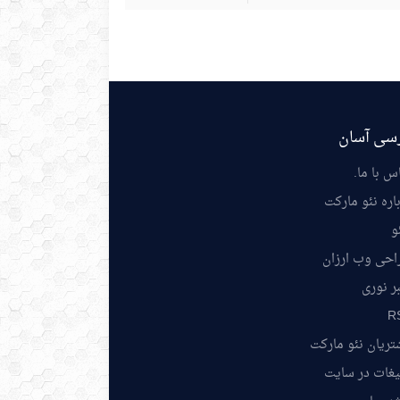
سی آسان
س با ما
.
اره نئو مارکت
و
احی وب ارزان
ر نوری
R
ریان نئو مارکت
یغات در سایت