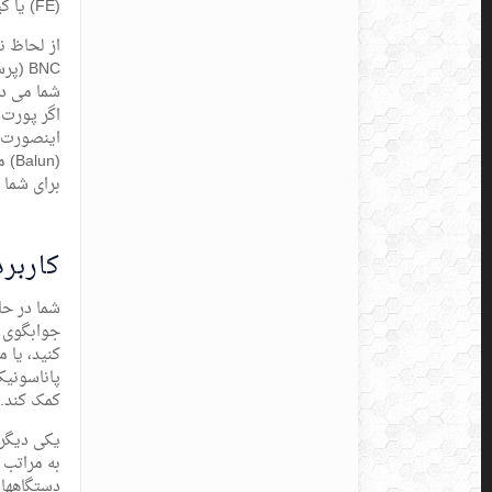
(FE) یا گیگ اترنت (GE) استفاده کرد. مسلماً قیمت لاین ترمینال با پورتهای گیگ بالاتر خواهد بود.
برای شما 
کاربرد
جوابگوی ن
کنید، یا 
کمک کند.