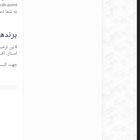
به شما دستگا
برندها
استار، اف
جهت کسب ا