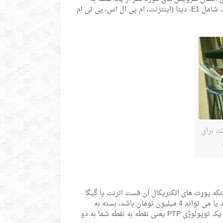
نقطه‌ی دیگر را دارد. سرویس هایی که معمولاً توسط لاین ترمینال فیبر منتقل می شوند، شامل E1، دیتا (اینترنت، ام پی ال اس، پی تی ام
مارکت برای
ازار بسته به تعداد ایوان (هشت ای وان یا 16 ای وان) و اینکه پورت های الکتریکال آن فست اترنت یا گیگا
اترنت باشند متغیر است. یک دستگاه لاین ترمینال نوری می تواند 1 میلیون تومان باشد یا می تواند 4 میلیون تومان باشد، بسته به
سرویس هایی که بر بستر فیبر انتقال می دهد. همچنین باید مد نظر داشته باشید که در یک توپولوژی PTP یعنی نقطه به نقطه شما به دو