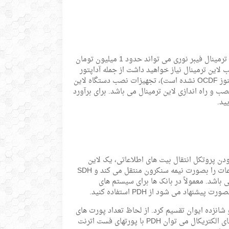
برای نصب و کانفیگ لاین ترمینال، یک کارشناس باید پروژه شما را اجرا کند. نصب لاین ترمینال فیبر نوری می تواند حدود 1 میلیون تومان
ب لاین ترمینال نیاز خواهید داشت از جمله آداپتور
فیبر نوری، لوله خرطومی، پچکورد فیبر نوری، پیگتل فیبر نوری (اگر ارتباط فیبرنوری هنوز OCDF نشده است)، تجهیزات نصب دستگاه لاین
 و راه اندازی لاین ترمینال می باشد. برای برآورد
ید.
ودن پروتکل انتقال بیت های اطلاعاتی، یک لاین
ترمینال می تواند پی دی اچ (PDH) یا اس دی اچ (SDH) باشد. لاین ترمینال PDH اطلاعات را بصورت نیمه سنکرون منتقل می کند و SDH
تکل کاملاً سنکرون استفاده می کند. قیمت SDH به مراتب بیشتر از قیمت PDH می باشد. معمولاً در بانک ها برای سیستم های
د می شود از PDH استفاده کنید.
ظ تعداد E1 (ایوان) می توان لاین ترمینال ها را به تک ای وان، 2E1، 4E1، 8E1، و شانزده ایوان تقسیم کرد. از لحاظ تعداد پورت های
اترنت، می توان PDH با یک پورت اترنت یا 4 پورت اترنت داشت. از لحاظ سرعت پورتهای الکتریکال می توان PDH با پورتهای فست اترنت