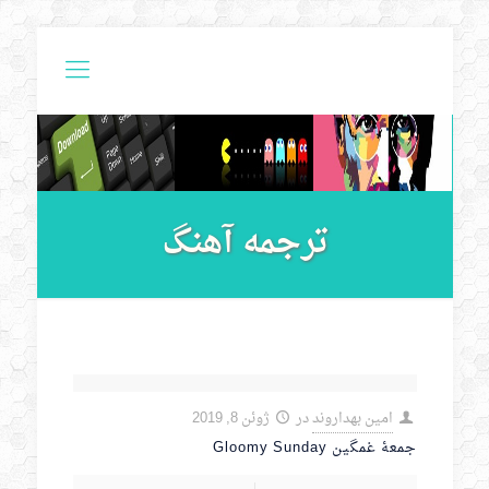
ترجمه آهنگ
امین بهداروند
در
ژوئن 8, 2019
جمعۀ غمگین Gloomy Sunday