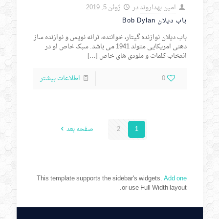
امین بهداروند
در
ژوئن 5, 2019
باب دیلان Bob Dylan
باب دیلان نوازنده گیتار، خواننده، ترانه نویس و نوازنده ساز
دهنی امریکایی متولد 1941 می باشد. سبک خاص او در
انتخاب کلمات و ملودی های خاص
[…]
0
اطلاعات بیشتر
1
2
صفحه بعد
This template supports the sidebar's widgets.
Add one
or use Full Width layout.