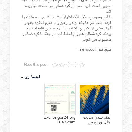
آشکار شدن یک شهر در چین در نام آدرس ها که نزدیک کره
جنوبی است. آنها اسمی از کره شمالی در حملات نیاورده
اند.
با این وجود، پیونگ یانگ اظهار نقش نداشتن در حملات را
کرده است، در حالیکه برخی رهبران نا معروف کره جنوبی
آنرا بخشی از “کمپین ناشایست” کره جنوبی قلمداد کرده
بودند. کره شمالی هنوز از لحاظ فنی در جنگ با کره شمالی
محسوب می شود.
منبع: ITnews.com.au
Rate this post
اینجا رو...
هک شدن سایت
Exchanger24.org
های وردپرس
is a Scam