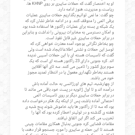
او به اختصار گفت که حملات سایبری بر روی KHNP ها،
ریاست، و مدیریت، هنوز ادامه دارد.
چو گفت: ما نمی توانیم بگذاریم حملات سایبری عملیات
برقی اتمی را متوقف کنند. و در ادامه خاطر نشان کرد که
یک شبکه ی بسته برای عملیات رآکتور ها استفاده شده بود
و امکان دسترسی به مخابرات بیرونی را نداشت و بنابراین
در برابر حملات سایبری غیر قابل نفوذ است.
چو بخاطر نگرانی بوجود آمده معذرت خواهی کرد که
توسز این حملات و نشتی اطلاعاتایجاد شده است ولی
گفت که تاسیسات هسته ای با این حملات آسیبی ندیده
اند. کره جنوبی دارای 23 رآکتور هسته ای است که یک
سوم برق کشور را تامین می کنند. سه تای آنها آفلاین
هستند بخاطر نگهداری معمول یا در انتظار تمدید مجوز
خود می باشند.
از چهارشنبه، تیم های اورژانسی به حالت آماده باش
درآمده اند و تا اول ژانویه در پست خود باقی می مانند تا
در برابر حملات سایبری دیگر بر روی تاسیسات اتمی
احتمالی آماده باشند، پس از اینکه یک هکر درخواست داده
بود که سه تا از رآکتور ها باید خاموش شوند پنج شنبه ی
هفته ی گذشته و در توئیتر اخطار کرده بود که آنها را
تخریب می کند اگر این اتفاق نیافتد.
مقامات قضایی کره جنوبی بدنبال همکاری مقامات چینی
هستند تا این حمله ی سایبری را مورد جستجو قرار دهند، با