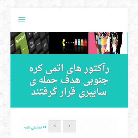
رآکتور های اتمی کره
جنوبی هدف حمله ی
سایبری قرار گرفتند
نمایش همه