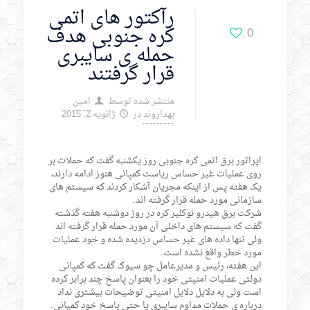
رآکتور های اتمی
کره جنوبی هدف
0
حمله ی سایبری
قرار گرفتند
منتشر شده توسط
امین
بهداروند
در
ژانویه 2, 2015
اپراتور برق اتمی کره جنوبی روز یکشنبه گفت که حملات بر
روی عملیات غیر حساس ریاست کمپانی هنوز ادامه دارند،
یک هفته پس از اینکه مجریان آشکار کردند که سیستم های
سازمانی مورد حمله قرار گرفته اند.
شرکت برق هیدرو نوکلیر کره در روز دوشنبه هفته گذشته
گفت که سیستم های داخلی آن مورد حمله قرار گرفته اند
ولی تنها داده های غیر حساس دزدیده شده و خود عملیات
مورد خطر واقع نشده است.
این هفته، رئیس و مدیرعامل چو سیوک گفت که کمپانی
دولتی عملیات امنیتی خود را بعنوان پاسخ چند برابر کرده
است ولی به دلایل دلایل امنیتی توضیحات بیشتری نداد
درباره ی حملات مداوم سایبری یا حتی پاسخ خود کمپانی.