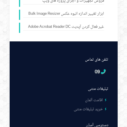
فروش تجهیزات و اجرای پروژه های ویپ
ابزار تغییر اندازه انبوه عکس Bulk Image Resizer
غیر فعال کردن آپدیت Adobe Acrobat Reader DC
تلفن های تماس
09
تبلیغات متنی
اقامت آلمان
خرید تبلیغات متنی
دسترسی آسان