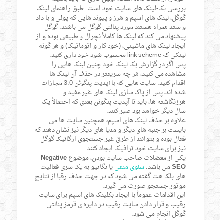
بررسی بک-لینک های سایت خود است. طبق راهنمای لینک
گوگل، لینک های اسپم و هرز و پیوند هایی که پولی و با داد
و ستد همراه هستند مورد پنالتی گوگل می باشند. گوگل
پیشنهاد می کند که لینک ها کاملاً نچرال و طبیعی بوده و از
ایجاد لینک های ماشینی، (خود کار و اتوماتیک) و هر گونه
لینکی که link scheme محسوب شود خود داری کنید.
پس اگر در گزارش بک لینک خود چنین لینک هایی را
مشاهده می کنید، هر چه سریعتر در حذف آن لینک ها
اقدام کنید. سایت هایی که با آپدیت پنگوئن 3.0 مجازات
شده اند، پس از پاک سازی لینک های غیر مفید و
هرزنگاشته ها، باید تا آپدیت پنگوئن بعدی که احتمالاً یک
سال دیگر خواهد بود صبر کنند.
علاوه بر حذف لینک های اسپم، همچنین سایت ها می
بایست بر جنبه های دیگر و مدیا های دیگر نیز نشان دهند که
فعال بوده و بتوانند از طرق غیر جستجوی ارگانیک گوگل
نیز برای سایت خود ترافیک ایجاد کنند.
یکی از معضلات صاحب سایت بودن، موضوع
Negative
SEO
می باشد.
سئوی منفی
یا نگاتیو به یک سری فعالیت
های بلک هت گفته می شود که در جهت حذف رقبا از نتایج
موتور جستجو صورت می گیرد.
این اقدامات عموماً با ایجاد بکلینک های اسپم برای سایت
رقیب و قرار دادن سایت رقیب در دایره ی قرمز پنالتی
گوگل انجام می شود.