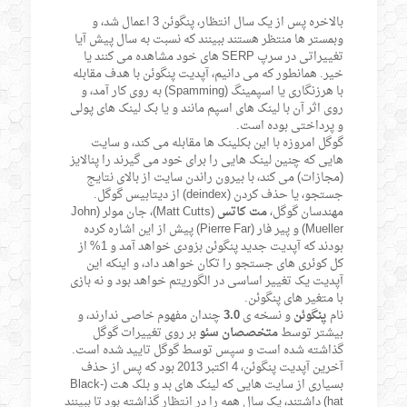
بالاخره پس از یک سال انتظار، پنگوئن 3 اعمال شد، و
وبمستر ها منتظر هستند ببینند که نسبت به سال پیش آیا
تغییراتی در سرپ SERP های خود مشاهده می کنند یا
خیر. همانطور که می دانیم، آپدیت پنگوئن با هدف مقابله
با هرزنگاری یا اسپمینگ (Spamming) به روی کار آمد، و
روی اثر آن با لینک های اسپم مانند و یا بک لینک های پولی
و پرداختی بوده است.
گوگل امروزه با این بکلینک ها مقابله می کند، و سایت
هایی که چنین لینک هایی را برای خود می گیرند را پنالایز
(مجازات) می کند، با بیرون راندن سایت از بالای نتایج
جستجو، یا حذف کردن (deindex) از دیتابیس گوگل.
مهندسان گوگل،
مت کاتس
(Matt Cutts)، جان مولر (John
Mueller) و پیر فار (Pierre Far) پیش از این اشاره کرده
بودند که آپدیت جدید پنگوئن بزودی خواهد آمد و 1% از
کل کوئری های جستجو را تکان خواهد داد، و اینکه این
آپدیت یک تغییر اساسی در الگوریتم خواهد بود و نه بازی
با متغیر های پنگوئن.
نام
پنگوئن
و نسخه ی
3.0
چندان مفهوم خاصی ندارند، و
بیشتر توسط
متخصصان سئو
بر روی تغییرات گوگل
گذاشته شده است و سپس توسط گوگل تایید شده است.
آخرین آپدیت پنگوئن، 4 اکتبر 2013 بود که پس از حذف
بسیاری از سایت هایی که لینک های بد و بلک هت (Black-
hat) داشتند، یک سال همه را در انتظار گذاشته بود تا ببینند