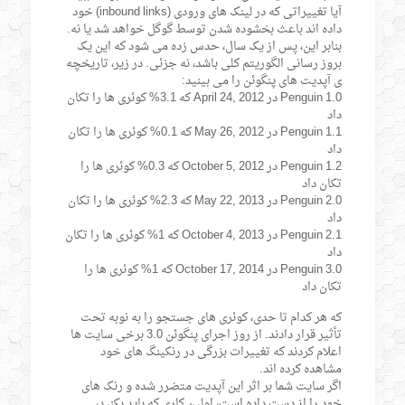
آیا تغییراتی که در لینک های ورودی (inbound links) خود
داده اند باعث بخشوده شدن توسط گوگل خواهد شد یا نه.
بنابر این، پس از یک سال، حدس زده می شود که این یک
بروز رسانی الگوریتم کلی باشد، نه جزئی. در زیر، تاریخچه
ی آپدیت های پنگوئن را می بینید:
Penguin 1.0 در April 24, 2012 که 3.1% کوئری ها را تکان
داد
Penguin 1.1 در May 26, 2012 که 0.1% کوئری ها را تکان
داد
Penguin 1.2 در October 5, 2012 که 0.3% کوئری ها را
تکان داد
Penguin 2.0 در May 22, 2013 که 2.3% کوئری ها را تکان
داد
Penguin 2.1 در October 4, 2013 که 1% کوئری ها را تکان
داد
Penguin 3.0 در October 17, 2014 که 1% کوئری ها را
تکان داد
که هر کدام تا حدی، کوئری های جستجو را به نوبه تحت
تأثیر قرار دادند. از روز اجرای پنگوئن 3.0 برخی سایت ها
اعلام کردند که تغییرات بزرگی در رنکینگ های خود
مشاهده کرده اند.
اگر سایت شما بر اثر این آپدیت متضرر شده و رنک های
خود را از دست داده است، اولین کاری که باید بکنید،