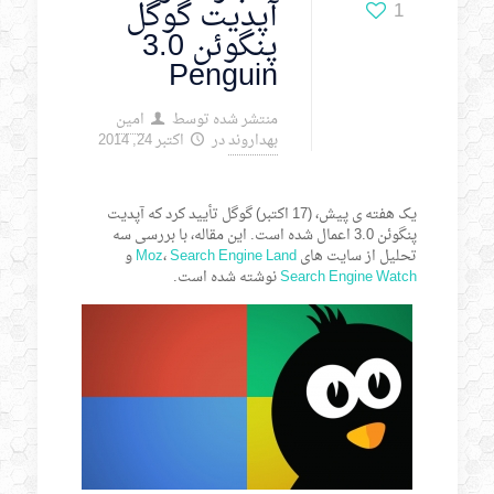
آپدیت گوگل
1
پنگوئن 3.0
Penguin
منتشر شده توسط
امین
بهداروند
در
اکتبر 24, 2014
یک هفته ی پیش، (17 اکتبر) گوگل تأیید کرد که آپدیت
پنگوئن 3.0 اعمال شده است. این مقاله، با بررسی سه
تحلیل از سایت های
Search Engine Land
،
Moz
و
Search Engine Watch
نوشته شده است.