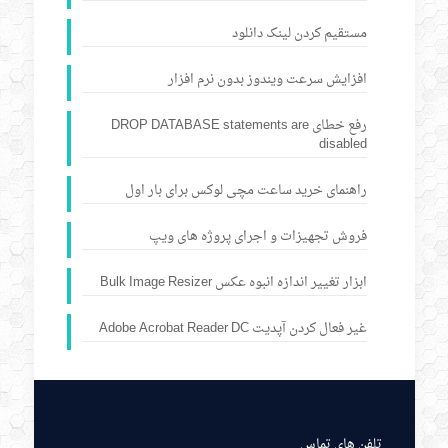
مستقیم کردن لینک دانلود
افزایش سرعت ویندوز بدون نرم افزار
رفع خطای DROP DATABASE statements are
disabled
راهنمای خرید ساعت مچی لوکس برای بار اول
فروش تجهیزات و اجرای پروژه های ویپ
ابزار تغییر اندازه انبوه عکس Bulk Image Resizer
غیر فعال کردن آپدیت Adobe Acrobat Reader DC
تلفن های تماس