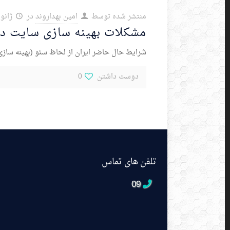
منتشر شده توسط
امین بهداروند
در
ژانویه 17,
مشکلات بهینه سازی سایت در
شرایط حال حاضر ایران از لحاظ سئو (بهینه سازی)
دوست داشتن
0
تلفن های تماس
09