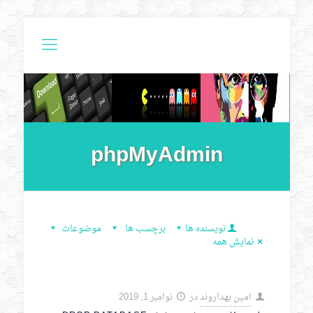
phpMyAdmin
نویسنده ها
برچسب ها
موضوعات
نمایش همه
امین بهداروند
در
نوامبر 1, 2019