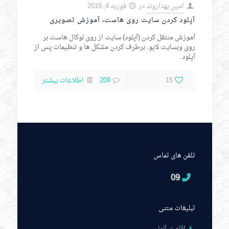
امین بهداروند
در
فوریه 4, 2015
آپلود کردن سایت روی هاست، آموزش تصویری
آموزش منتقل کردن (آپلود) سایت از روی لوکال هاست بر
روی وبسایت لایو. برطرف کردن مشکل ها و تنظیمات پس از
آپلود.
15
209
اطلاعات بیشتر
تلفن های تماس
09
تبلیغات متنی
اقامت آلمان