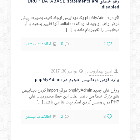
رفع خطای DROP DATABASE statements are
disabled
اگر در phpMyAdmin یک دیتابیس ایجاد کنید، بصورت پیش
فرض راهی وجود ندارد که collation آنرا تغییر بدهید یا آن
دیتابیس را تغییر نام داده یا
[…]
2
0
اطلاعات بیشتر
امین بهداروند
در
نوامبر 30, 2017
وارد کردن دیتابیس حجیم در phpMyAdmin
ورژن های جدید phpMyAdmin موقع import کردن دیتابیس
های بزرگ خطا می دهند. علت این خطا محدودیت های
PHP در پروسس کردن اسکریپت ها می باشد.
[…]
2
2
اطلاعات بیشتر