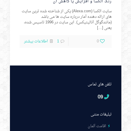
رنک الکسا و افزایش یا کاهش آن
سایت الکسا (Alexa.com) یکی از شناخته شده ترین سایت
های ارائه دهنده آمار درباره سایت ها می باشد
(مانندگوگل آنالیتیکس). این سایت در 1996 تاسیس شده،
یعنی
[…]
0
1
اطلاعات بیشتر
تلفن های تماس
09
تبلیغات متنی
اقامت آلمان