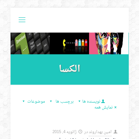
الکسا
نویسنده ها
برچسب ها
موضوعات
نمایش همه
امین بهداروند
در
ژانویه 4, 2015