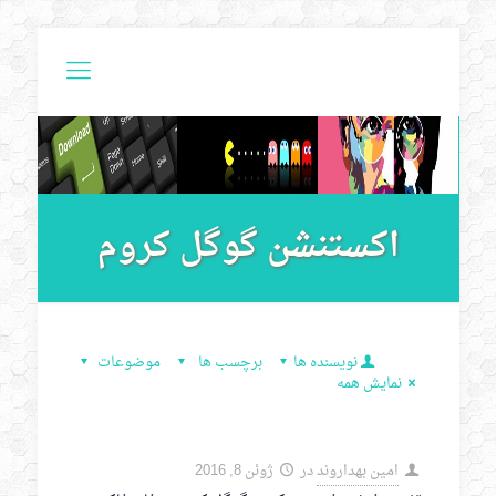
اکستنشن گوگل کروم
نویسنده ها
برچسب ها
موضوعات
نمایش همه
امین بهداروند
در
ژوئن 8, 2016