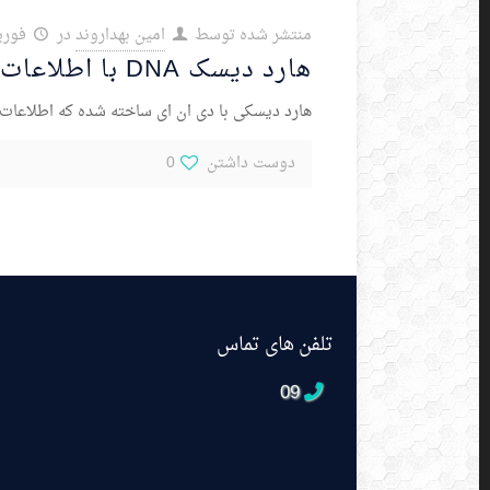
منتشر شده توسط
امین بهداروند
در
فوریه 17,
هارد دیسک DNA با اطلاعات یک میلیون ساله!
هارد دیسکی با دی ان ای ساخته شده که اطلاعات 
دوست داشتن
0
تلفن های تماس
09