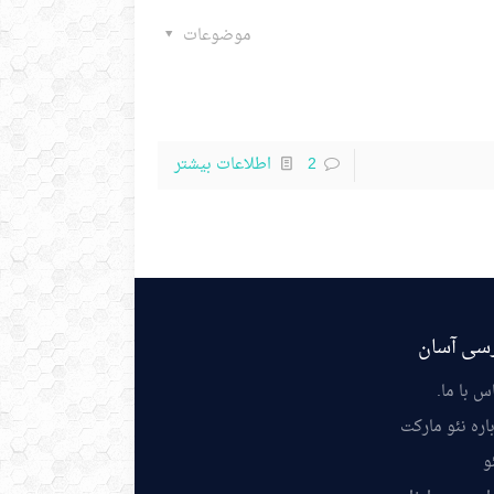
موضوعات
2
اطلاعات بیشتر
سی آسان
س با ما
.
اره نئو مارکت
و