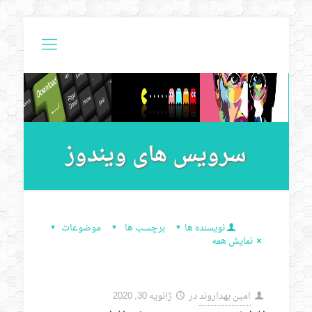
سرویس های ویندوز
نویسنده ها
برچسب ها
موضوعات
نمایش همه
امین بهداروند
در
ژانویه 30, 2020