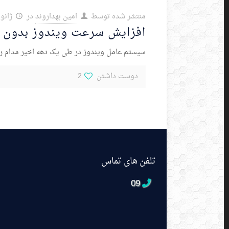
منتشر شده توسط
امین بهداروند
در
ژانویه 30,
افزایش سرعت ویندوز بدون نر
سیستم عامل ویندوز در طی یک دهه اخیر مدام رو
دوست داشتن
2
تلفن های تماس
09