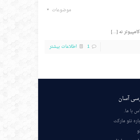
موضوعات
مپیوتر نه
[…]
1
اطلاعات بیشتر
سی آسان
س با ما
.
اره نئو مارکت
و