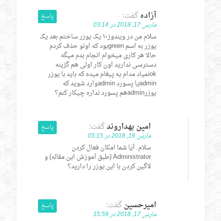
آزاده
گفت:
پاسخ
مارس 17, 2018 در 03:14
سلام من در ویندوز۱۰ یک یوزر ساختم بعد یک
یوزر به اسم greenبود که اونو حذف کردم
حالا هر کاری میخوام انجام بدم میگه
دسترسی ندارید اون کار اولی هم گزینه
okنمیاد مدام یه پیغام میده که باید با یوزر
adminیا پسورد adminوارد شوید که
یوزرadminهم پسورد نداره چیکار کنم؟
امین بهداروند
گفت:
پاسخ
مارس 19, 2018 در 05:15
سلام. آیا شما امکان فعال کردن
Administrator (طبق آموزش این مقاله) و
لاگین کردن با این یوزر را دارید؟
امیرحسین
گفت:
پاسخ
مارس 17, 2018 در 15:59