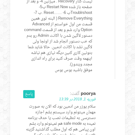
لیست کنار Recovery . میزنین 4- و بعد از
صفحه باز شده Restart Now ب5-
Troublrshootب 6- ……Reset .ب 7-
Remove Everything ( البته توی همین
قسمت من اول خواستم از Advanced
Option وارد شم و بعد از قسمت command
دستور لاگین شدن با اکانت Admin رو بدم
که خب دستور انجام شد از اونجا ولی
لاگین نشد با اکانت ادمین. حالا شاید شما
بتونین کاری کنین دیگه نیازی هم نباشه
اینهمه وقت صرف کنید برای راه اندازی
مجدد ویندوز).
موفق باشید بوس بوس
poorya
گفت:
پاسخ
فوریه 1, 2018 در 13:39
سلام یوزر من ادمین بود که الان به صورت
مهمان میتونم وارد سیستم بشم اجازه
دسترسی به تنظیمات نصب یا حدف برنامه
نمیده به safe mode هم نمیتونم وارد بشم
اون پیامی هم که اول مطلب گذاشتید گزینه