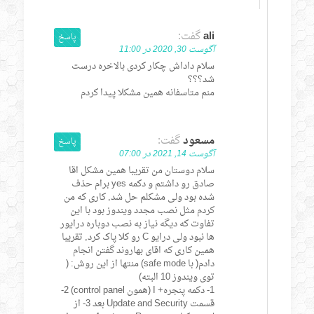
ali
گفت:
پاسخ
آگوست 30, 2020 در 11:00
سلام داداش چکار کردی بالاخره درست
شد؟؟؟
منم متاسفانه همین مشکلا پیدا کردم
مسعود
گفت:
پاسخ
آگوست 14, 2021 در 07:00
سلام دوستان من تقریبا همین مشکل اقا
صادق رو داشتم و دکمه yes برام حذف
شده بود ولی مشکلم حل شد, کاری که من
کردم مثل نصب مجدد ویندوز بود با این
تفاوت که دیگه نیاز به نصب دوباره درایور
ها نبود ولی درایو C رو کلا پاک کرد, تقریبا
همین کاری که اقای بهاروند گفتن انجام
دادم( با safe mode) منتها از این روش: (
توی ویندوز 10 البته)
1- دکمه پنجره+ I (همون control panel) 2-
قسمت Update and Security بعد 3- از