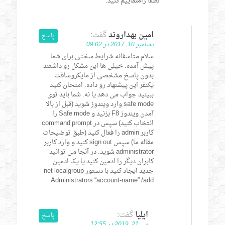
لطفا راهنماییم کنید.
امین بهداروند
گفت:
پاسخ
دسامبر 10, 2017 در 09:02
سلام متاسفانه شرایط سختی برای شما
پیش آمده. خیلی ها این مشکل رو داشتند
بدون پاسخ مشخصی از مایکروسافت.
یکنفر این پیشنهاد رو داده. امتحان کنید
ببینید جواب می دهد یا نه. شما باید توی
safe mode وارد ویندوز شوید (قبل از بالا
آمدن ویندوز F8 بزنید و Safe mode را
انتخاب کنید) سپس در command prompt
کاربر admin را فعال کنید (طبق توضیحات
مقاله ما) سپس sign out کنید و وارد کاربر
administrator شوید. در آنجا می توانید
کابران دیگر را ادمین کنید یا یک ادمین
جدید ایجاد کنید با دستور net localgroup
Administrators “account-name” /add
ايليا
گفت:
پاسخ
می 21, 2019 در 12:55