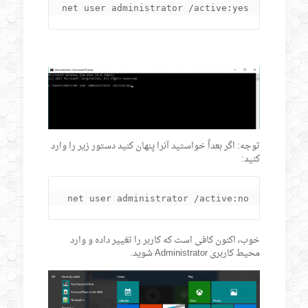
net user administrator /active:yes

توجه: اگر بعداً خواستید آنرا پنهان کنید دستور زیر را وارد
کنید:
net user administrator /active:no

خوب، اکنون کافی است که کاربر را تغییر داده و وارد
محیط کاربری Administrator شوید.