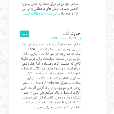
سلام. تنها روش برای شما، برداشتن پسورد
ادمین هست. روش های مختلفی برای این
کار وجود دارد.
این مقاله رو مطالعه کنید:
حدیث
گفت:
پاسخ
می 13, 2018 در 09:48
سلام . من به تازگی ویندوز عوض کردم . بعد
از ورود به ویندوز ابتدا یک اکانت Local
ساخته شد و بعدش من اکانت مایکروسافت
خودم رو در قسمت تنظیمات وارد کردم دقیقا
کاری که همیشه انجام میدادم. اما حالا وقتی
میخوام وارد ویندوز بشم اون اکانت Local به
همراه اکانت مایکروسافت در قسمت لاک
اسکرین ظاهر میشه. ضمنا اکانت مایکرو
سافت به عنوان Administa هستش. با تمام
روش های موجود برای پاک کردن اکانت ، اون
اکانت Local رو پاک میکنم ولی پس از چند
دقیقه دوباره همون اکانت لوکال توی قسمت
لاک اسکرین ظاهر میشه . خواهش میکنم
راهنمایی کنید.خیلی خیلی ممنونم.