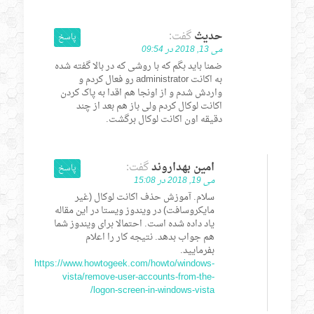
حدیث
گفت:
پاسخ
می 13, 2018 در 09:54
ضمنا باید بگم که با روشی که در بالا گفته شده
به اکانت administrator رو فعال کردم و
واردش شدم و از اونجا هم اقدا به پاک کردن
اکانت لوکال کردم ولی باز هم بعد از چند
دقیقه اون اکانت لوکال برگشت.
امین بهداروند
گفت:
پاسخ
می 19, 2018 در 15:08
سلام. آموزش حذف اکانت لوکال (غیر
مایکروسافت) در ویندوز ویستا در این مقاله
یاد داده شده است. احتمالا برای ویندوز شما
هم جواب بدهد. نتیجه کار را اعلام
بفرمایید.
https://www.howtogeek.com/howto/windows-
vista/remove-user-accounts-from-the-
logon-screen-in-windows-vista/