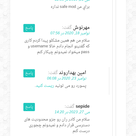
براي من safe mod نداره
مهرنوش
گفت:
پاسخ
نوامبر 18, 2020 در 07:56
سلام من هم همین مشکلو پیدا کردم کاری
که گفتینو انجام دادم خالا username و
pass میخواد نمیدونم چیکار کنم
امین بهداروند
گفت:
پاسخ
نوامبر 23, 2020 در 06:08
پسورد رو می تونید
ریست کنید
.
sepide
گفت:
پاسخ
می 27, 2023 در 14:20
سلام من کادر ران رو جزو محدودیت های
دسترسی قرار دادم و نمیدونم چجوری
درست کنم