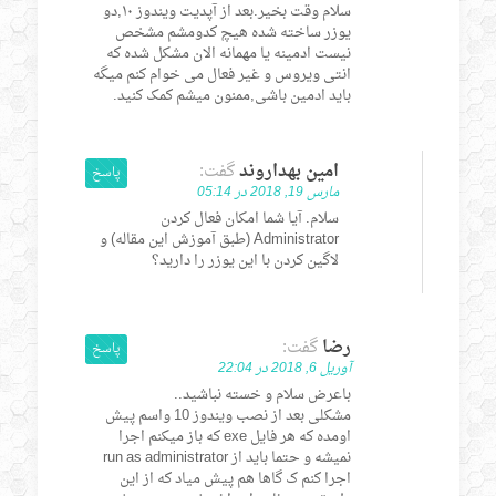
سلام وقت بخیر.بعد از آپدیت ویندوز ۱۰,دو
یوزر ساخته شده هیچ کدومشم مشخص
نیست ادمینه یا مهمانه الان مشکل شده که
انتی ویروس و غیر فعال می خوام کنم میگه
باید ادمین باشی,ممنون میشم کمک کنید.
امین بهداروند
گفت:
پاسخ
مارس 19, 2018 در 05:14
سلام. آیا شما امکان فعال کردن
Administrator (طبق آموزش این مقاله) و
لاگین کردن با این یوزر را دارید؟
رضا
گفت:
پاسخ
آوریل 6, 2018 در 22:04
باعرض سلام و خسته نباشید..
مشکلی بعد از نصب ویندوز 10 واسم پیش
اومده که هر فایل exe که باز میکنم اجرا
نمیشه و حتما باید از run as administrator
اجرا کنم ک گاها هم پیش میاد که از این