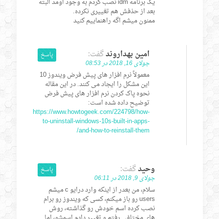
یک برنامه idm نصب کردم به وجود اومد البته
بعد از حذفش هم تغییری نکرده.
ممنون میشم اگه راهنماییم کنید
امین بهداروند
گفت:
پاسخ
جولای 16, 2018 در 08:53
معمولاً نرم افزار های پیش فرض ویندوز 10
این مشکل را ایجاد می کنند. در این مقاله
نحوه پاک کردن نرم افزار های پیش فرض
توضیح داده شده است:
https://www.howtogeek.com/224798/how-
to-uninstall-windows-10s-built-in-apps-
and-how-to-reinstall-them/
وحید
گفت:
پاسخ
جولای 9, 2018 در 06:11
سلام، من بعدر از اینکه وارد درایو c میشم
users رو باز میکنم، کسی که ویندوز رو برام
نصب کرده اسم خودش رو گذاشته، روش
های مختلفی رفتم و تغییر دادم اسمشو، اما