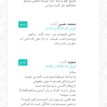
طریق هم برنامه اجرا نمیشه ممنون میشم
مشکلمو حل کنید سپاس
محمد حسن
گفت:
پاسخ
آوریل 10, 2018 در 11:14
حاجی قربونت برم . دمت گرم . درایور
پرینترم نصب نمیشد . با راه حلی که دادی اب
خوردن نصب شد .
مجید
گفت:
پاسخ
آوریل 15, 2018 در 14:40
سلام
یه برنامه میخواستم نصب کنم من خودم
ادمینتراتور هستم نه یوزر معمولی
با پیغام اکسس دنید مواجه شدم
روش راست کلیک و ران ادمین میکنم قفشنگ
نصب میشه!
چه بلایی سر یوزر من ادمینستراتور اومده؟
درضمن سیستم بنده خانگی است نه شرکتی