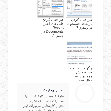
غیر فعال کردن
غیر فعال کردن
تاریخچه جستجو ها
فایل های اخیر
در ویندوز 7
Recent
Documents در
ویندوز 7
چگونه پیام Scan
& Fix فلش
مموری را غیر
فعال کنیم
امین بهداروند
فارغ التحصیل کارشناسی برق
مخابرات هستم. هم اکنون
بعنوان کارشناس تجهیزات فیبر
نوری و مخابراتی فعالیت می