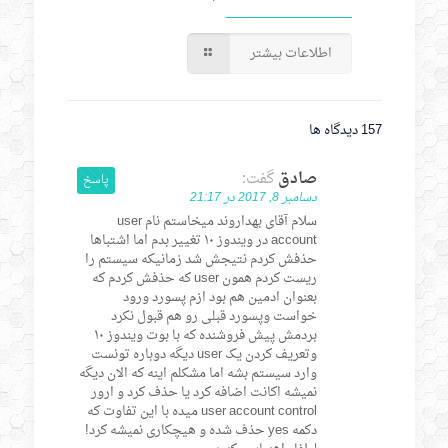
اطلاعات بیشتر
157 دیدگاه ها
صادق
گفت:
پاسخ
دسامبر 8, 2017 در 21:17
سلام آقای بهداروند میخاستم نام user
account در ویندوز ۱۰ تغییر بدم اما اشتباها
حذفش کردم نتیجش شد زمانیکه سیستم را
ریست کردم همون user که حذفش کردم که
بعنوان ادمین هم بود ازم پسورد ورود
خواست وپسورد قبلی رو هم قبول نکرد
بردمش پیش فروشنده که با بوت ویندوز ۱۰
وتعریف کردن یک user دیگه دوباره تونست
وارد سیستم بشه اما مشکلم اینه که الان دیگه
نمیشه اکانت اضافه کرد یا حذف کرد و ارور
user account control میده با این تفاوت که
دکمه yes حذف شده و هیچکاری نمیشه کرد!