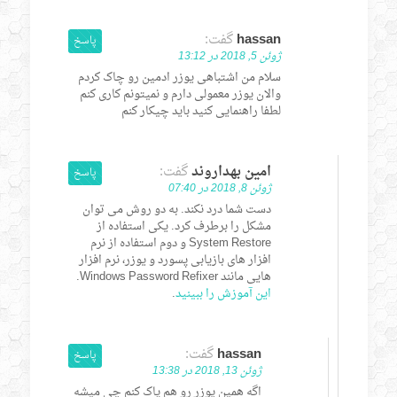
hassan
گفت:
پاسخ
ژوئن 5, 2018 در 13:12
سلام من اشتباهی یوزر ادمین رو چاک کردم
والان یوزر معمولی دارم و نمیتونم کاری کنم
لطفا راهنمایی کنید باید چیکار کنم
امین بهداروند
گفت:
پاسخ
ژوئن 8, 2018 در 07:40
دست شما درد نکند. به دو روش می توان
مشکل را برطرف کرد. یکی استفاده از
System Restore و دوم استفاده از نرم
افزار های بازیابی پسورد و یوزر، نرم افزار
هایی مانند Windows Password Refixer.
این آموزش را ببینید
.
hassan
گفت:
پاسخ
ژوئن 13, 2018 در 13:38
اگه همین یوزر رو هم پاک کنم چی میشه