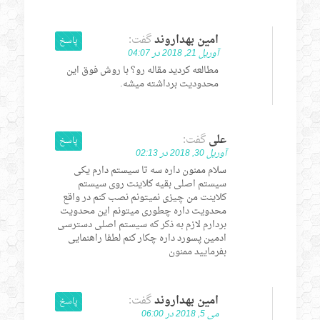
امین بهداروند
گفت:
پاسخ
آوریل 21, 2018 در 04:07
مطالعه کردید مقاله رو؟ با روش فوق این
محدودیت برداشته میشه.
علی
گفت:
پاسخ
آوریل 30, 2018 در 02:13
سلام ممنون داره سه تا سیستم دارم یکی
سیستم اصلی بقیه کلاینت روی سیستم
کلاینت من چیزی نمیتونم نصب کنم در واقع
محدویت داره چطوری میتونم این محدویت
بردارم لازم به ذکر که سیستم اصلی دسترسی
ادمین پسورد داره چکار کنم لطفا راهنمایی
بفرمایید ممنون
امین بهداروند
گفت:
پاسخ
می 5, 2018 در 06:00