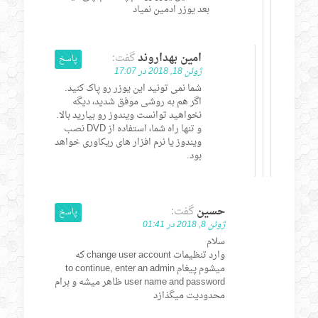
بعد یوزر ادمین نمیاد
امین بهداروند
گفت:
پاسخ
ژوئن 18, 2018 در 17:07
شما نمی تونید این یوزر رو پاک کنید.
اگر هم به روشی موفق شدید، دیگه
نخواهید توانست ویندوز رو بیارید بالا.
و تنها راه شما، استفاده از DVD نصب
ویندوز یا نرم افزار های ریکاوری خواهد
بود.
حسین
گفت:
پاسخ
ژوئن 8, 2018 در 01:41
سلام
وارد تنظیمات change user account که
میشوم پیغام to continue, enter an admin
user name and password ظاهر میشه و برام
محدودیت میگذازد