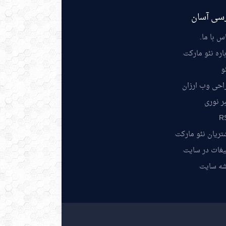
سی آسان
س با ما
.
اره نئو مارکت
و
احی وب ارزان
ر نوری
R
ریان نئو مارکت
یغات در سایت
شه سایت