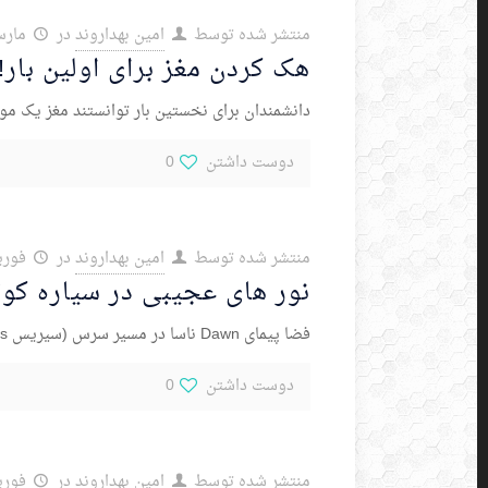
منتشر شده توسط
امین بهداروند
در
مارس 10, 
هک کردن مغز برای اولین بار!
دانشمندان برای نخستین بار توانستند مغز یک مو
دوست داشتن
0
منتشر شده توسط
امین بهداروند
در
فوریه 27,
نور های عجیبی در سیاره کو
فضا پیمای Dawn ناسا در مسیر سرس (سیریس Ceres) قرار دارد، بزرگترین شیء در حلقه سیارک های منظومه شمسی خودمان. و این فضا پیما دو موضع نورانی
دوست داشتن
0
منتشر شده توسط
امین بهداروند
در
فوریه 17,