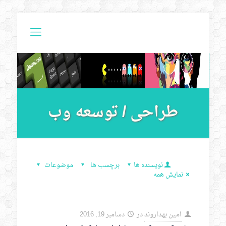
طراحی / توسعه وب
نویسنده ها
برچسب ها
موضوعات
نمایش همه
امین بهداروند
در
دسامبر 19, 2016