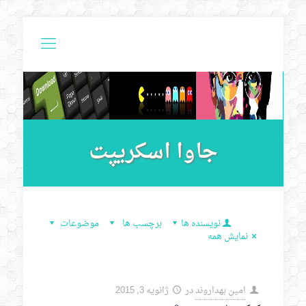
جاوا اسکریپت
نویسنده ها
برچسب ها
موضوعات
نمایش همه
امین بهداروند
در
ژانویه 3, 2015