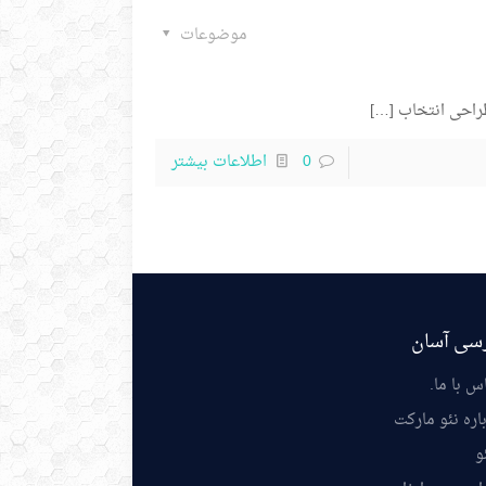
موضوعات
[…]
0
اطلاعات بیشتر
سی آسان
س با ما
.
اره نئو مارکت
و