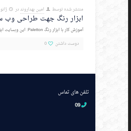
منتشر شده توسط
امین بهداروند
در
ژانویه 20,
ابزار رنگ جهت طراحی وب س
آموزش کار با ابزار رنگ Paletton: این وبسایت ابزاری را در اختیار شما قرار می دهد تا با آن بتوانید رنگ های هارمونیک جهت طراحی انتخاب
دوست داشتن
0
تلفن های تماس
09