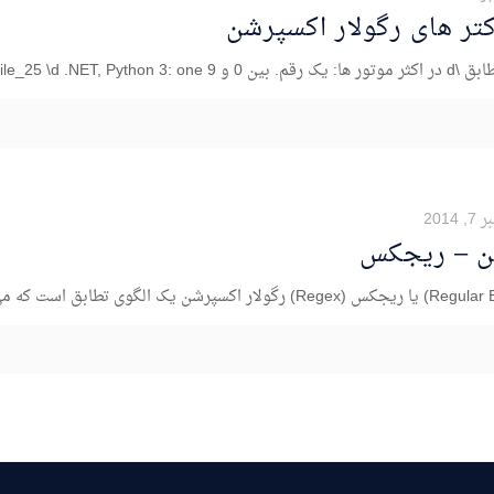
تر های رگولار اکسپرشن
 2014
شن – ریجکس