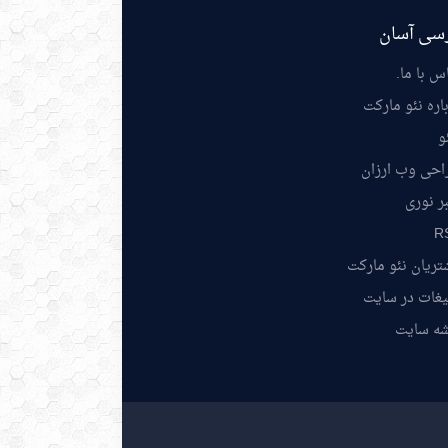
سی آسان
س با ما
.
اره نئو مارکت
و
احی وب ارزان
ر نوری
R
ریان نئو مارکت
یغات در سایت
شه سایت