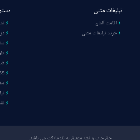
تبلیغات متنی
دستر
اقامت آلمان
تما
خرید تبلیغات متنی
درب
سئ
طر
فیب
SS
مشت
تبل
نق
حق چاپ و نشر متعلق به نئومارکت می باشد.