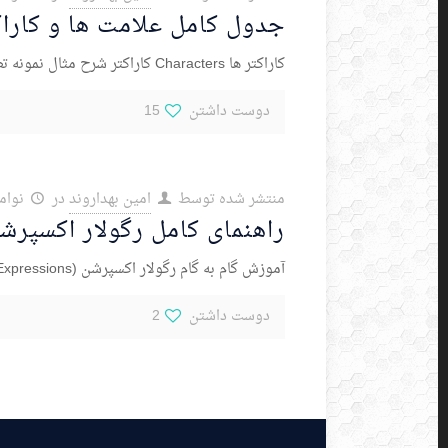
جدول کامل علامت ها و کاراک
کاراکتر ها Characters کاراکتر شرح مثال نمونه تطابق \d در اکثر موتور ها: یک رقم. بین 0 و 9 file_\d\d file_25 \d .NET, Python 3: one
دوست داشتن
15
منتشر شده توسط
امین بهداروند
در
نوامبر 7,
راهنمای کامل رگولار اکسپر
آموزش گام به گام رگولار اکسپرشن (Regular Expressions) یا ریجکس (Regex) رگولار اکسپرشن یک الگوی تطابق است که می تواند ببیند آیا یک متن یا یک
دوست داشتن
2