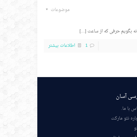
موضوعات
ه بگویم حرفی که از ساعت
[…]
1
اطلاعات بیشتر
سی آسان
س با ما
.
اره نئو مارکت
و