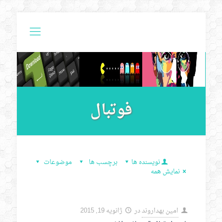
فوتبال
نویسنده ها
برچسب ها
موضوعات
نمایش همه
امین بهداروند
در
ژانویه 19, 2015