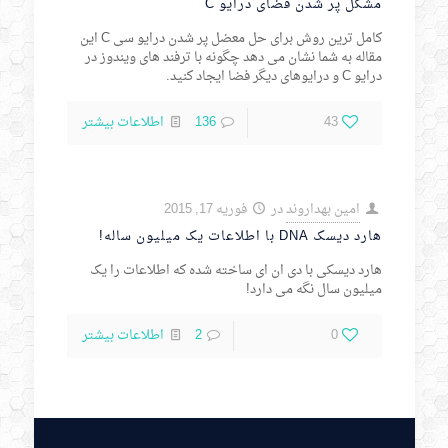
مشکل پر شدن فضای درایو C
کامل ترین روش برای حل معضل پر شدن درایو سی C این
مقاله به شما نشان می دهد چگونه با ترفند های ویندوز در
درایو C و درایوهای دیگر فضا ایجاد کنید.
43
136
اطلاعات بیشتر
امین بهداروند
در
فوریه 17, 2015
هارد دیسک DNA با اطلاعات یک میلیون ساله!
هارد دیسکی با دی ان ای ساخته شده که اطلاعات را یک
میلیون سال نگه می دارد!
0
2
اطلاعات بیشتر