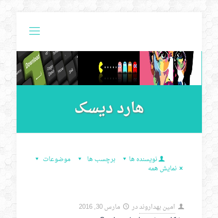
هارد دیسک
نویسنده ها
برچسب ها
موضوعات
نمایش همه
امین بهداروند
در
مارس 30, 2016