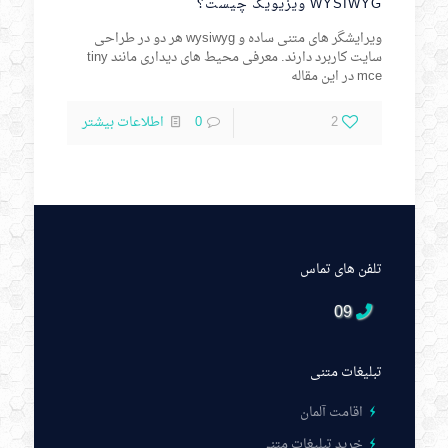
WYSIWYG ویزیویگ چیست؟
ویرایشگر های متنی ساده و wysiwyg هر دو در طراحی
سایت کاربرد دارند. معرفی محیط های دیداری مانند tiny
mce در این مقاله
2
0
اطلاعات بیشتر
تلفن های تماس
09
تبلیغات متنی
اقامت آلمان
خرید تبلیغات متنی