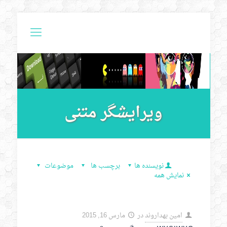
ویرایشگر متنی
نویسنده ها
برچسب ها
موضوعات
نمایش همه
امین بهداروند
در
مارس 16, 2015