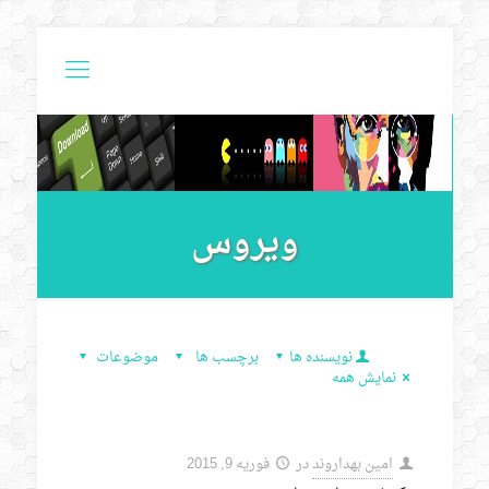
ویروس
نویسنده ها
برچسب ها
موضوعات
نمایش همه
امین بهداروند
در
فوریه 9, 2015