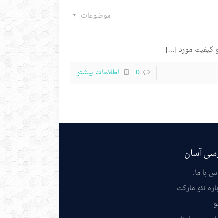
موضوعات
و کیفیت مورد
[…]
0
اطلاعات بیشتر
سی آسان
س با ما
.
اره نئو مارکت
و