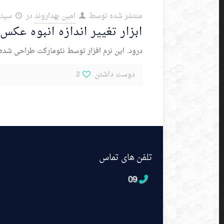
منتشر شده توسط
امین بهداروند
در
سپتامبر 
ابزار تغییر اندازه انبوه عکس ulk Image Resizer
درود. این نرم افزار توسط نئومارکت طراحی شده 
دوست داشتن
2
تلفن های تماس
09