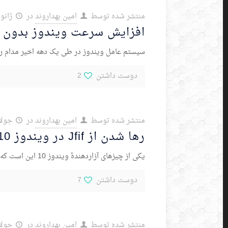
منتشر شده توسط
امین بهداروند
در
ژانویه 30,
افزایش سرعت ویندوز بدون نر
سیستم عامل ویندوز در طی یک دهه اخیر مدام رو
دوست داشتن
2
منتشر شده توسط
امین بهداروند
در
جولای 11,
رها شدن از Jfif در ویندوز 10 Windows
یکی از چیزهای آزاردهندۀ ویندوز 10 این است که وقتی عکس های مرورگر را save as می کنیم با پسوند jfif ذخیره می شوند. این پسوند
دوست داشتن
7
منتشر شده توسط
امین بهداروند
در
جولای 10,