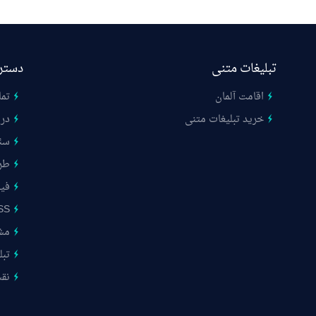
تبلیغات متنی
دستر
اقامت آلمان
تما
خرید تبلیغات متنی
درب
سئ
طر
فیب
SS
مشت
تبل
نق