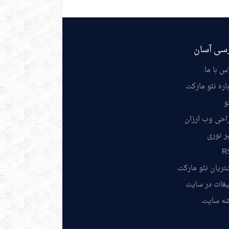
سی آسان
س با ما
.
اره نئو مارکت
و
احی وب ارزان
ر نوری
R
ریان نئو مارکت
یغات در سایت
شه سایت